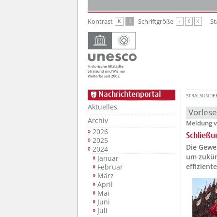
Zur Hauptnavigation
Zum Inhalt
Kontrast
Schriftgröße
St
K
K
K
K
K
Nachrichtenportal
STRALSUNDE
Aktuelles
Vorles
Archiv
Meldung v
2026
Schließu
2025
Die Gewe
2024
um zukün
Januar
effizient
Februar
März
April
Mai
Juni
Juli