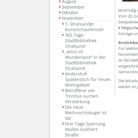
August
September
letztmalig
Oktober
Vom 20. bi
November
beispiels
1. Stralsunder
https://s
Kunstschaufenster
Anträge un
365 Tage
Stadtbibliothek
Erreichba
Stralsund
Für telefo
„Alice im
November 
Wunderland“ in der
ist die te
Stadtbibliothek
eingeschr
Stralsund
Gerne könn
Andershof:
Spatenstich für neues
Die Mitarb
Wohngebiet
wieder im
Betroffene von
Tinnitus suchen
Verstärkung
Die neue
Weihnachtskugel ist
da!
Drei Tage Sperrung
Müller-Grählert-
Straße