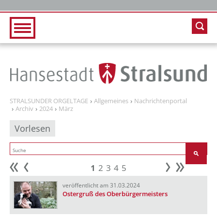
Zur Hauptnavigation
Zum Inhalt
STRALSUNDER ORGELTAGE
Allgemeines
Nachrichtenportal
Archiv
2024
März
Vorlesen
1
2
3
4
5
Anfang
zurück
weiter
Ende
veröffentlicht am 31.03.2024
Ostergruß des Oberbürgermeisters