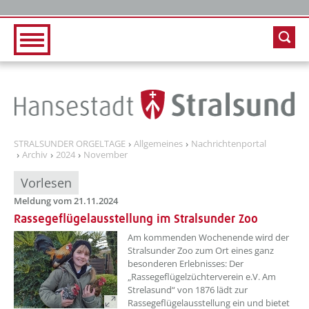
Zur Hauptnavigation
Zum Inhalt
STRALSUNDER ORGELTAGE
Allgemeines
Nachrichtenportal
Archiv
2024
November
Vorlesen
Meldung vom 21.11.2024
Rassegeflügelausstellung im Stralsunder Zoo
??? absaetzeOben[1]/titel ???
Am kommenden Wochenende wird der
Stralsunder Zoo zum Ort eines ganz
besonderen Erlebnisses: Der
„Rassegeflügelzüchterverein e.V. Am
Strelasund“ von 1876 lädt zur
Rassegeflügelausstellung ein und bietet