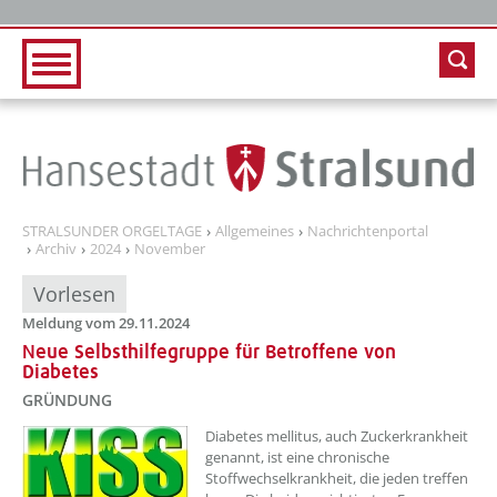
Zur Hauptnavigation
Zum Inhalt
STRALSUNDER ORGELTAGE
Allgemeines
Nachrichtenportal
Archiv
2024
November
Vorlesen
Meldung vom 29.11.2024
Neue Selbsthilfegruppe für Betroffene von
Diabetes
GRÜNDUNG
??? absaetzeOben[1]/titel ???
Diabetes mellitus, auch Zuckerkrankheit
genannt, ist eine chronische
Stoffwechselkrankheit, die jeden treffen