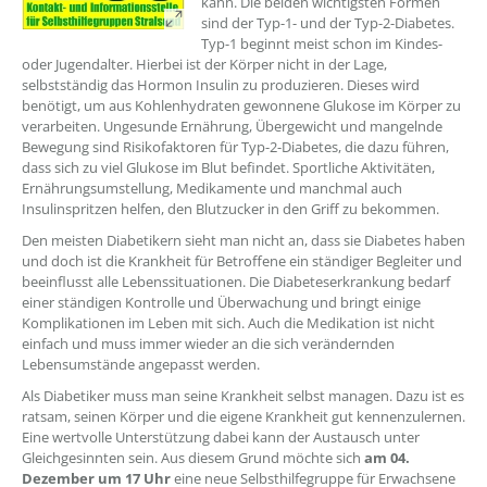
kann. Die beiden wichtigsten Formen
sind der Typ-1- und der Typ-2-Diabetes.
Typ-1 beginnt meist schon im Kindes-
oder Jugendalter. Hierbei ist der Körper nicht in der Lage,
selbstständig das Hormon Insulin zu produzieren. Dieses wird
benötigt, um aus Kohlenhydraten gewonnene Glukose im Körper zu
verarbeiten. Ungesunde Ernährung, Übergewicht und mangelnde
Bewegung sind Risikofaktoren für Typ-2-Diabetes, die dazu führen,
dass sich zu viel Glukose im Blut befindet. Sportliche Aktivitäten,
Ernährungsumstellung, Medikamente und manchmal auch
Insulinspritzen helfen, den Blutzucker in den Griff zu bekommen.
Den meisten Diabetikern sieht man nicht an, dass sie Diabetes haben
und doch ist die Krankheit für Betroffene ein ständiger Begleiter und
beeinflusst alle Lebenssituationen. Die Diabeteserkrankung bedarf
einer ständigen Kontrolle und Überwachung und bringt einige
Komplikationen im Leben mit sich. Auch die Medikation ist nicht
einfach und muss immer wieder an die sich verändernden
Lebensumstände angepasst werden.
Als Diabetiker muss man seine Krankheit selbst managen. Dazu ist es
ratsam, seinen Körper und die eigene Krankheit gut kennenzulernen.
Eine wertvolle Unterstützung dabei kann der Austausch unter
Gleichgesinnten sein. Aus diesem Grund möchte sich
am 04.
Dezember um 17 Uhr
eine neue Selbsthilfegruppe für Erwachsene