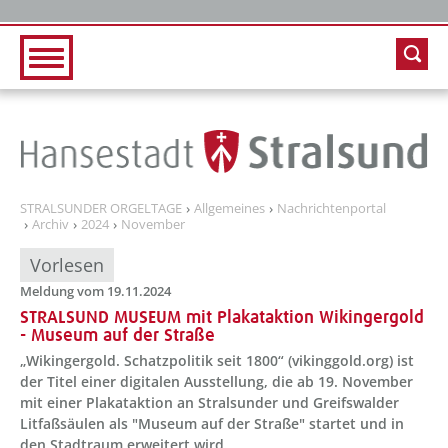
Zur Hauptnavigation
Zum Inhalt
STRALSUNDER ORGELTAGE
Allgemeines
Nachrichtenportal
Archiv
2024
November
Vorlesen
Meldung vom 19.11.2024
STRALSUND MUSEUM mit Plakataktion Wikingergold
- Museum auf der Straße
„Wikingergold. Schatzpolitik seit 1800“ (vikinggold.org) ist
der Titel einer digitalen Ausstellung, die ab 19. November
mit einer Plakataktion an Stralsunder und Greifswalder
Litfaßsäulen als "Museum auf der Straße" startet und in
den Stadtraum erweitert wird.