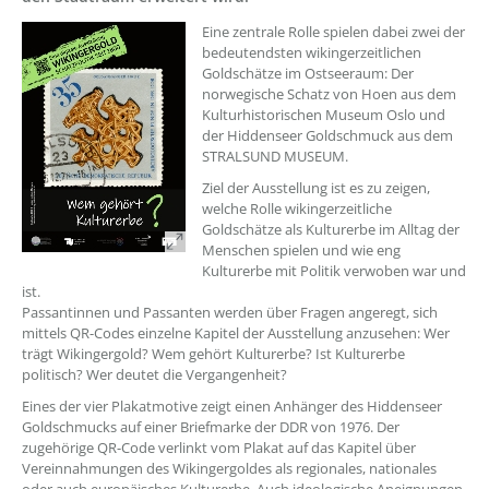
??? absaetzeOben[1]/titel ???
Eine zentrale Rolle spielen dabei zwei der
bedeutendsten wikingerzeitlichen
Goldschätze im Ostseeraum: Der
norwegische Schatz von Hoen aus dem
Kulturhistorischen Museum Oslo und
der Hiddenseer Goldschmuck aus dem
STRALSUND MUSEUM.
Ziel der Ausstellung ist es zu zeigen,
welche Rolle wikingerzeitliche
Goldschätze als Kulturerbe im Alltag der
Menschen spielen und wie eng
Kulturerbe mit Politik verwoben war und
ist.
Passantinnen und Passanten werden über Fragen angeregt, sich
mittels QR-Codes einzelne Kapitel der Ausstellung anzusehen: Wer
trägt Wikingergold? Wem gehört Kulturerbe? Ist Kulturerbe
politisch? Wer deutet die Vergangenheit?
Eines der vier Plakatmotive zeigt einen Anhänger des Hiddenseer
Goldschmucks auf einer Briefmarke der DDR von 1976. Der
zugehörige QR-Code verlinkt vom Plakat auf das Kapitel über
Vereinnahmungen des Wikingergoldes als regionales, nationales