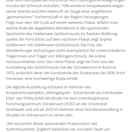
oder auch europäisches Kulturerbe. Auch ideologische Aneignungen
musste der Schmuck erdulden: 1936 wurde er beispielsweise wegen
seiner skandinavischen Herkunft als Zeuge einer angeblichen
„germanischen“ Vorherrschaft in der Region herangezogen.
Folgt man dem QR-Code auf einem weiteren Plakat, erfährt man,
welche Rolle die abgebildete Metallkiste in der spannenden
Geschichte des Hiddenseer Goldschmucks im Zweiten Weltkrieg
spielte. Ein Porträtfoto auf dem nächsten Plakat zeigt Sophia
Schliemann mit Hiddenseer Goldschmuck. Die Frau des
Mecklenburger Archäologen steht exemplarisch für unterschiedliche
Trägerinnen und Träger von Wikingerschmuck, die online
nachzuvollziehen sind. Das vierte Plakat zeigt ein Foto von der
Ausstellung des Goldschmucks bei der Ostseewoche in Rostock
1973, anlässlich derer der Vorsitzende des Staatsrates der DDR, Erich
Honecker, eine hochwertige Kopie erhielt.
Die digitale Ausstellung entstand im Rahmen des
Kooperationsprojekts „Wikingergold – Schatzfunde als translokales
Erbe“ des STRALSUND MUSEUM mit dem Interdisziplinären
Forschungszentrum Ostseeraum (IFZO) an der Universität
Greifswald und soll ab 2025 im Rahmen einer Wanderausstellung in
Museen im Ostseeraum zu sehen sein.
„Wir wünschen dieser spannenden Präsentation viel
Aufmerksamkeit. Zugleich bedanken wir uns beim Team um