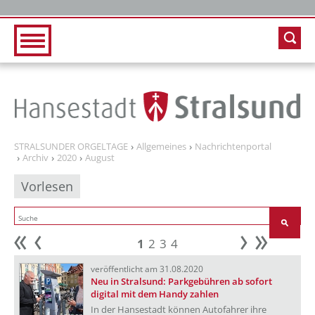
Zur Hauptnavigation
Zum Inhalt
STRALSUNDER ORGELTAGE
Allgemeines
Nachrichtenportal
Archiv
2020
August
Vorlesen
1
2
3
4
Anfang
zurück
weiter
Ende
veröffentlicht am 31.08.2020
Neu in Stralsund: Parkgebühren ab sofort
digital mit dem Handy zahlen
In der Hansestadt können Autofahrer ihre