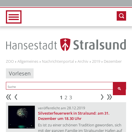
Zur Hauptnavigation
Zum Inhalt
ZOO
Allgemeines
Nachrichtenportal
Archiv
2019
Dezember
Vorlesen
1
2
3
Anfang
zurück
weiter
Ende
veröffentlicht am 28.12.2019
Silvesterfeuerwerk in Stralsund: am 31.
Dezember um 18.30 Uhr
Es ist zu einer schönen Tradition geworden, sich
mit der ganzen Familie im Stralsunder Hafen auf