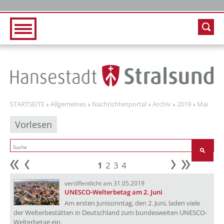
Zur Hauptnavigation
Zum Inhalt
STARTSEITE
Allgemeines
Nachrichtenportal
Archiv
2019
Mai
Vorlesen
1
2
3
4
Anfang
zurück
weiter
Ende
veröffentlicht am 31.05.2019
UNESCO-Welterbetag am 2. Juni
Am ersten Junisonntag, den 2. Juni, laden viele
der Welterbestätten in Deutschland zum bundesweiten UNESCO-
Welterbetag ein.