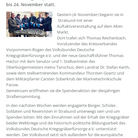
bis 24. November statt.
??? absaetzeOben[1]/titel ???
Gestern (4. November) begann sie in
Stralsund mit einer
Auftaktveranstaltung auf dem Alten
Markt.
Dort trafen sich Thomas Reichenbach,
Vorsitzender des Kreisverbandes
Vorpommern-Rügen des Volksbundes Deutsche
Kriegsgräberfürsorge e.V. und der neue Geschäftsführer Thomas
Hector mit dem Senator und 1. Stellvertreter des
Oberbürgermeisters Heino Tanschus, dem Landrat Dr. Stefan Kerth,
sowie dem stellvertretenden Kommandeur Thorsten Goertz und
dem Militärpfarrer Carsten Süberkrüb der Marinetechnikschule
Parow.
Gemeinsam eröffneten sie die Spendenaktion der diesjährigen
Straßensammlung.
In den nächsten Wochen werden engagierte Bürger, Schüler,
Soldaten und Reservisten in Stralsund unterwegs sein und um
Spenden bitten. Mit den Einnahmen soll der Erhalt der Kriegsgräber
beider Weltkriege und die historisch-politische Bildungsarbeit des
Volksbundes Deutsche Kriegsgräberfürsorge e.V. unterstützt
werden. Der Volksbund setzt sich außerdem für die europäische