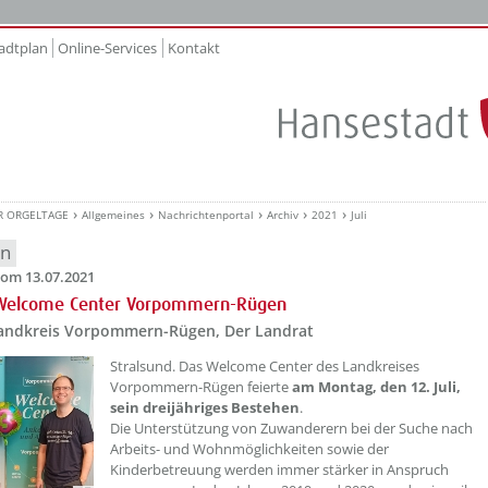
adtplan
Online-Services
Kontakt
R ORGELTAGE
Allgemeines
Nachrichtenportal
Archiv
2021
Juli
en
om 13.07.2021
 Welcome Center Vorpommern-Rügen
Landkreis Vorpommern-Rügen, Der Landrat
Stralsund. Das Welcome Center des Landkreises
Vorpommern-Rügen feierte
am Montag, den 12. Juli,
sein dreijähriges Bestehen
.
Die Unterstützung von Zuwanderern bei der Suche nach
Arbeits- und Wohnmöglichkeiten sowie der
Kinderbetreuung werden immer stärker in Anspruch