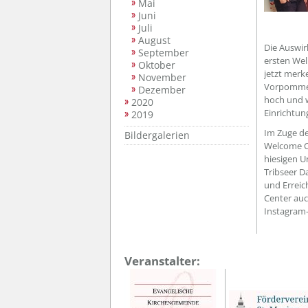
Mai
Juni
Juli
August
Die Auswir
September
ersten Wel
Oktober
jetzt merk
November
Vorpommer
Dezember
hoch und w
2020
Einrichtung
2019
Im Zuge de
Bildergalerien
Welcome Ce
hiesigen U
Tribseer D
und Erreic
Center auc
Instagram-
Veranstalter: