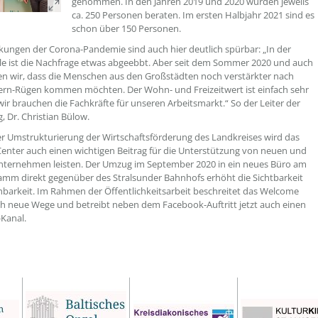
genommen. In den Jahren 2019 und 2020 wurden jeweils
ca. 250 Personen beraten. Im ersten Halbjahr 2021 sind es
schon über 150 Personen.
kungen der Corona-Pandemie sind auch hier deutlich spürbar: „In der
le ist die Nachfrage etwas abgeebbt. Aber seit dem Sommer 2020 und auch
en wir, dass die Menschen aus den Großstädten noch verstärkter nach
n-Rügen kommen möchten. Der Wohn- und Freizeitwert ist einfach sehr
ir brauchen die Fachkräfte für unseren Arbeitsmarkt.“ So der Leiter der
, Dr. Christian Bülow.
r Umstrukturierung der Wirtschaftsförderung des Landkreises wird das
nter auch einen wichtigen Beitrag für die Unterstützung von neuen und
nternehmen leisten. Der Umzug im September 2020 in ein neues Büro am
amm direkt gegenüber des Stralsunder Bahnhofs erhöht die Sichtbarkeit
hbarkeit. Im Rahmen der Öffentlichkeitsarbeit beschreitet das Welcome
h neue Wege und betreibt neben dem Facebook-Auftritt jetzt auch einen
Kanal.