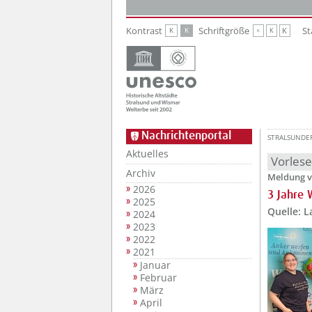
Zur Hauptnavigation
Zum Inhalt
Kontrast
Schriftgröße
St
K
K
K
K
K
Nachrichtenportal
STRALSUNDE
Aktuelles
Vorles
Archiv
Meldung v
2026
3 Jahre
2025
Quelle: 
2024
2023
2022
2021
Januar
Februar
März
April