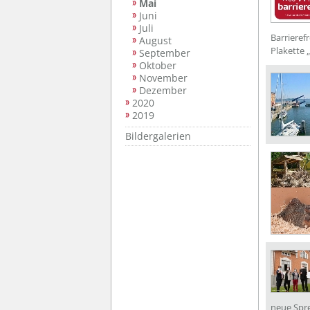
Mai
Juni
Juli
Barrieref
August
Plakette 
September
Oktober
November
Dezember
2020
2019
Bildergalerien
neue Spre