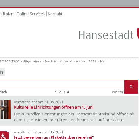
adtplan
Online-Services
Kontakt
R ORGELTAGE
Allgemeines
Nachrichtenportal
Archiv
2021
Mai
en
rück
1
2
3
4
weiter
Ende
veröffentlicht am 31.05.2021
Kulturelle Einrichtungen öffnen am 1. Juni
Die kulturellen Einrichtungen der Hansestadt Stralsund öffnen ab
dem 1. Juni wieder ihre Türen und freuen sich auf ihre Gäste.
veröffentlicht am 28.05.2021
Jetzt bewerben um Plakette „barrierefrei“