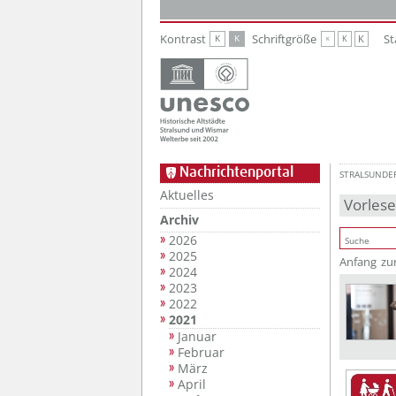
Zur Hauptnavigation
Zum Inhalt
Kontrast
Schriftgröße
St
K
K
K
K
K
Nachrichtenportal
STRALSUNDE
Aktuelles
Vorles
Archiv
2026
2025
Anfang
zu
2024
2023
2022
2021
Januar
Februar
März
April