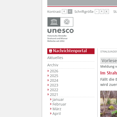
Zur Hauptnavigation
Zum Inhalt
Kontrast
Schriftgröße
St
K
K
K
K
K
Nachrichtenportal
STRALSUNDE
Aktuelles
Vorles
Archiv
Meldung v
2026
Im Stra
2025
Fällt die
2024
wird zuer
2023
2022
2021
Januar
Februar
März
April