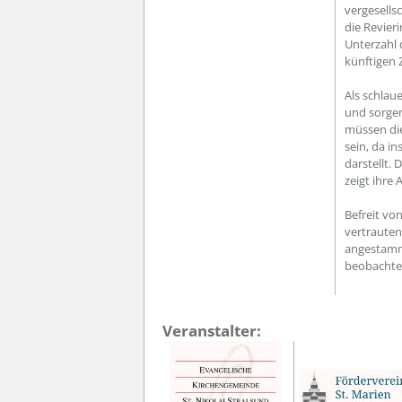
vergesells
die Revier
Unterzahl 
künftigen 
Als schlau
und sorgen
müssen die
sein, da i
darstellt.
zeigt ihre
Befreit vo
vertrauten
angestamm
beobachte
Veranstalter: