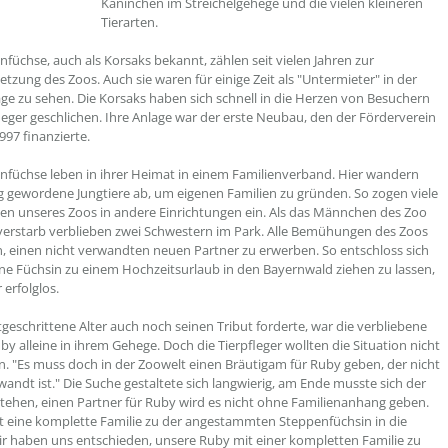
Kaninchen im Streichelgehege und die vielen kleineren
Tierarten.
nfüchse, auch als Korsaks bekannt, zählen seit vielen Jahren zur
zung des Zoos. Auch sie waren für einige Zeit als "Untermieter" in der
e zu sehen. Die Korsaks haben sich schnell in die Herzen von Besuchern
leger geschlichen. Ihre Anlage war der erste Neubau, den der Förderverein
997 finanzierte.
nfüchse leben in ihrer Heimat in einem Familienverband. Hier wandern
g gewordene Jungtiere ab, um eigenen Familien zu gründen. So zogen viele
n unseres Zoos in andere Einrichtungen ein. Als das Männchen des Zoo
verstarb verblieben zwei Schwestern im Park. Alle Bemühungen des Zoos
n, einen nicht verwandten neuen Partner zu erwerben. So entschloss sich
ine Füchsin zu einem Hochzeitsurlaub in den Bayernwald ziehen zu lassen,
 erfolglos.
rtgeschrittene Alter auch noch seinen Tribut forderte, war die verbliebene
by alleine in ihrem Gehege. Doch die Tierpfleger wollten die Situation nicht
n. "Es muss doch in der Zoowelt einen Bräutigam für Ruby geben, der nicht
rwandt ist." Die Suche gestaltete sich langwierig, am Ende musste sich der
tehen, einen Partner für Ruby wird es nicht ohne Familienanhang geben.
zt eine komplette Familie zu der angestammten Steppenfüchsin in die
ir haben uns entschieden, unsere Ruby mit einer kompletten Familie zu