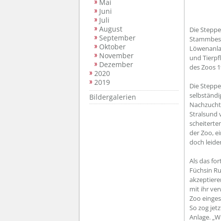
Mai
Juni
Juli
August
Die Steppe
September
Stammbeset
Oktober
Löwenanlag
November
und Tierpf
Dezember
des Zoos 1
2020
2019
Die Steppe
selbständi
Bildergalerien
Nachzuchte
Stralsund 
scheiterte
der Zoo, e
doch leider
Als das fo
Füchsin Ru
akzeptiere
mit ihr ve
Zoo einges
So zog jet
Anlage. „W