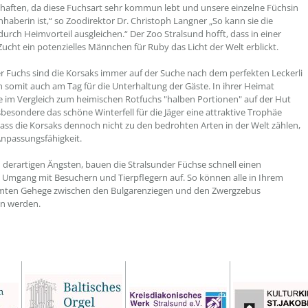
chaften, da diese Fuchsart sehr kommun lebt und unsere einzelne Füchsin
inhaberin ist,“ so Zoodirektor Dr. Christoph Langner „So kann sie die
durch Heimvorteil ausgleichen.“ Der Zoo Stralsund hofft, dass in einer
Zucht ein potenzielles Männchen für Ruby das Licht der Welt erblickt.
er Fuchs sind die Korsaks immer auf der Suche nach dem perfekten Leckerli
 somit auch am Tag für die Unterhaltung der Gäste. In ihrer Heimat
 im Vergleich zum heimischen Rotfuchs "halben Portionen" auf der Hut
nsbesondere das schöne Winterfell für die Jäger eine attraktive Trophäe
 Dass die Korsaks dennoch nicht zu den bedrohten Arten in der Welt zählen,
 Anpassungsfähigkeit.
n derartigen Ängsten, bauen die Stralsunder Füchse schnell einen
 Umgang mit Besuchern und Tierpflegern auf. So können alle in Ihrem
ten Gehege zwischen den Bulgarenziegen und den Zwergzebus
n werden.