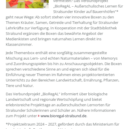
vermitteln? Das Verbundprojekt
„BioRegAL – Außerschulisches Lernen für
Stralsunder Kinder auf Bauernhöfen“*
geht neue Wege: Ab sofort stehen vier innovative Boxen zu den
Themen Kräuter, Samen, Getreide und Tierhaltung für Stralsunder
Lehrkräfte zur Verfügung. In Kooperation mit der Stadtbibliothek
Stralsund ergänzen die Boxen das bewährte Angebot der
Medienkisten und bringen naturnahes Lernen direkt ins
Klassenzimmer.
Jede Themenbox enthält eine sorgfältig zusammengestellte
Mischung aus Lern- und echten Naturmaterialien – von Memorys
und Zuordnungsspielen bis hin zu Anschauungsobjekten. Die Boxen
sprechen verschiedene Sinne an und eignen sich ideal für die
Einführung neuer Themen im Rahmen eines projektorientierten
Unterrichts zu den Bereichen Landwirtschaft, Ernährung, Pflanzen,
Tiere und Natur.
Das Verbundprojekt „BioRegAL“ informiert über biologische
Landwirtschaft und regionale Wertschöpfung und bietet
erlebnisreiche Projekttage an außerschulischen Lernorten für
Stralsunder Schülerinnen und Schüler an. Nähere Informationen
zum Projekt unter
www.bioregal-stralsund.de
.
*Projektzeitraum 2024 – 2027, gefördert durch das Ministerium für