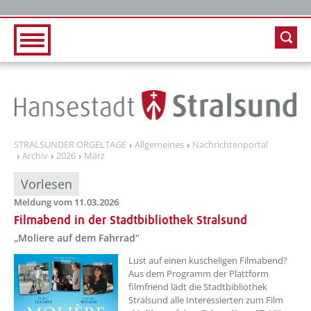
Zur Hauptnavigation
Zum Inhalt
STRALSUNDER ORGELTAGE
Allgemeines
Nachrichtenportal
Archiv
2026
März
Vorlesen
Meldung vom 11.03.2026
Filmabend in der Stadtbibliothek Stralsund
„Moliere auf dem Fahrrad“
??? absaetzeOben[1]/titel ???
Lust auf einen kuscheligen Filmabend?
Aus dem Programm der Plattform
filmfriend lädt die Stadtbibliothek
Stralsund alle Interessierten zum Film