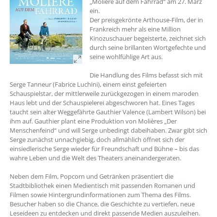
„Molière auf dem Fahrrad“ am 27. März
ein.
Der preisgekrönte Arthouse-Film, der in
Frankreich mehr als eine Million
Kinozuschauer begeisterte, zeichnet sich
durch seine brillanten Wortgefechte und
seine wohlfühlige Art aus.
Die Handlung des Films befasst sich mit
Serge Tanneur (Fabrice Luchini), einem einst gefeierten
Schauspielstar, der mittlerweile zurückgezogen in einem maroden
Haus lebt und der Schauspielerei abgeschworen hat. Eines Tages
taucht sein alter Weggefährte Gauthier Valence (Lambert Wilson) bei
ihm auf. Gauthier plant eine Produktion von Molières „Der
Menschenfeind“ und will Serge unbedingt dabeihaben. Zwar gibt sich
Serge zunächst unnachgiebig, doch allmählich öffnet sich der
einsiedlerische Serge wieder für Freundschaft und Bühne – bis das
wahre Leben und die Welt des Theaters aneinandergeraten.
Neben dem Film, Popcorn und Getränken präsentiert die
Stadtbibliothek einen Medientisch mit passenden Romanen und
Filmen sowie Hintergrundinformationen zum Thema des Films.
Besucher haben so die Chance, die Geschichte zu vertiefen, neue
Leseideen zu entdecken und direkt passende Medien auszuleihen.