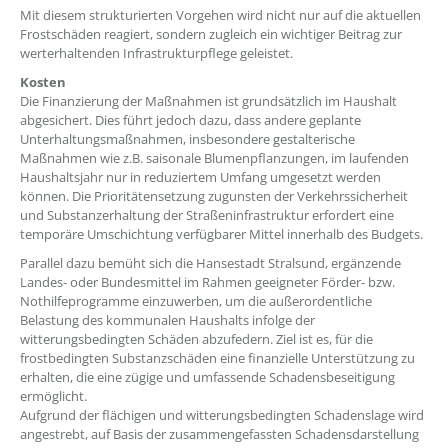
Mit diesem strukturierten Vorgehen wird nicht nur auf die aktuellen
Frostschäden reagiert, sondern zugleich ein wichtiger Beitrag zur
werterhaltenden Infrastrukturpflege geleistet.
Kosten
Die Finanzierung der Maßnahmen ist grundsätzlich im Haushalt
abgesichert. Dies führt jedoch dazu, dass andere geplante
Unterhaltungsmaßnahmen, insbesondere gestalterische
Maßnahmen wie z.B. saisonale Blumenpflanzungen, im laufenden
Haushaltsjahr nur in reduziertem Umfang umgesetzt werden
können. Die Prioritätensetzung zugunsten der Verkehrssicherheit
und Substanzerhaltung der Straßeninfrastruktur erfordert eine
temporäre Umschichtung verfügbarer Mittel innerhalb des Budgets.
Parallel dazu bemüht sich die Hansestadt Stralsund, ergänzende
Landes- oder Bundesmittel im Rahmen geeigneter Förder- bzw.
Nothilfeprogramme einzuwerben, um die außerordentliche
Belastung des kommunalen Haushalts infolge der
witterungsbedingten Schäden abzufedern. Ziel ist es, für die
frostbedingten Substanzschäden eine finanzielle Unterstützung zu
erhalten, die eine zügige und umfassende Schadensbeseitigung
ermöglicht.
Aufgrund der flächigen und witterungsbedingten Schadenslage wird
angestrebt, auf Basis der zusammengefassten Schadensdarstellung