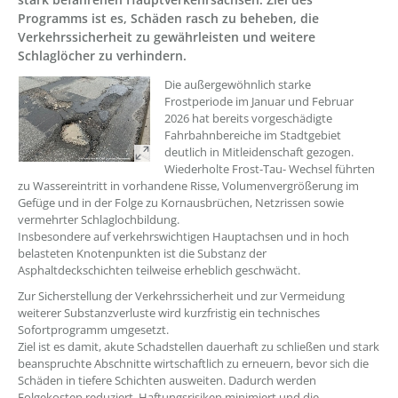
Programms ist es, Schäden rasch zu beheben, die
Verkehrssicherheit zu gewährleisten und weitere
Schlaglöcher zu verhindern.
??? absaetzeOben[1]/titel ???
Die außergewöhnlich starke
Frostperiode im Januar und Februar
2026 hat bereits vorgeschädigte
Fahrbahnbereiche im Stadtgebiet
deutlich in Mitleidenschaft gezogen.
Wiederholte Frost-Tau- Wechsel führten
zu Wassereintritt in vorhandene Risse, Volumenvergrößerung im
Gefüge und in der Folge zu Kornausbrüchen, Netzrissen sowie
vermehrter Schlaglochbildung.
Insbesondere auf verkehrswichtigen Hauptachsen und in hoch
belasteten Knotenpunkten ist die Substanz der
Asphaltdeckschichten teilweise erheblich geschwächt.
Zur Sicherstellung der Verkehrssicherheit und zur Vermeidung
weiterer Substanzverluste wird kurzfristig ein technisches
Sofortprogramm umgesetzt.
Ziel ist es damit, akute Schadstellen dauerhaft zu schließen und stark
beanspruchte Abschnitte wirtschaftlich zu erneuern, bevor sich die
Schäden in tiefere Schichten ausweiten. Dadurch werden
Folgekosten reduziert, Haftungsrisiken minimiert und die