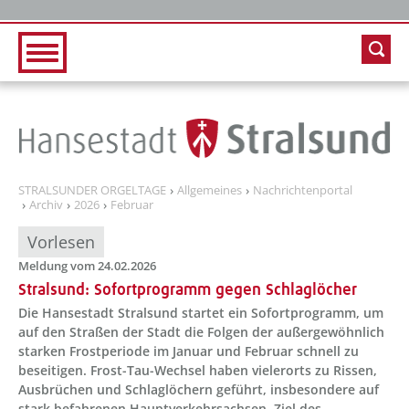
Zur Hauptnavigation
Zum Inhalt
STRALSUNDER ORGELTAGE
Allgemeines
Nachrichtenportal
Archiv
2026
Februar
Vorlesen
Meldung vom 24.02.2026
Stralsund: Sofortprogramm gegen Schlaglöcher
Die Hansestadt Stralsund startet ein Sofortprogramm, um
auf den Straßen der Stadt die Folgen der außergewöhnlich
starken Frostperiode im Januar und Februar schnell zu
beseitigen. Frost-Tau-Wechsel haben vielerorts zu Rissen,
Ausbrüchen und Schlaglöchern geführt, insbesondere auf
stark befahrenen Hauptverkehrsachsen. Ziel des