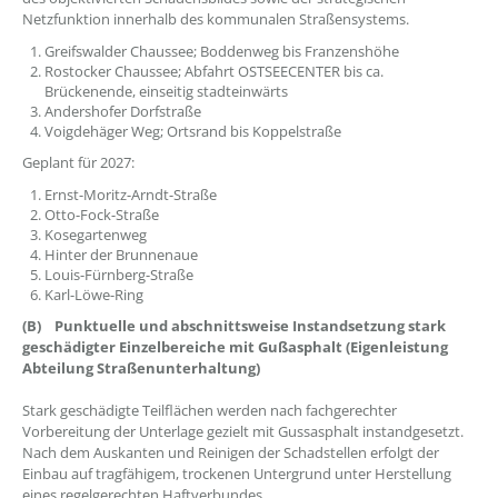
Netzfunktion innerhalb des kommunalen Straßensystems.
Greifswalder Chaussee; Boddenweg bis Franzenshöhe
Rostocker Chaussee; Abfahrt OSTSEECENTER bis ca.
Brückenende, einseitig stadteinwärts
Andershofer Dorfstraße
Voigdehäger Weg; Ortsrand bis Koppelstraße
Geplant für 2027:
Ernst-Moritz-Arndt-Straße
Otto-Fock-Straße
Kosegartenweg
Hinter der Brunnenaue
Louis-Fürnberg-Straße
Karl-Löwe-Ring
(B) Punktuelle und abschnittsweise Instandsetzung stark
geschädigter Einzelbereiche mit Gußasphalt (Eigenleistung
Abteilung Straßenunterhaltung)
Stark geschädigte Teilflächen werden nach fachgerechter
Vorbereitung der Unterlage gezielt mit Gussasphalt instandgesetzt.
Nach dem Auskanten und Reinigen der Schadstellen erfolgt der
Einbau auf tragfähigem, trockenen Untergrund unter Herstellung
eines regelgerechten Haftverbundes.