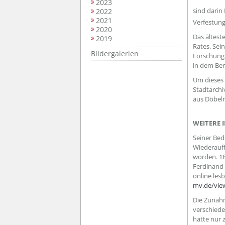
2023
sind darin
2022
2021
Verfestun
2020
Das ältest
2019
Rates. Sei
Bildergalerien
Forschungs
in dem Ber
Um dieses 
Stadtarchi
aus Döbeln
WEITERE 
Seiner Bed
Wiederauff
worden. 18
Ferdinand 
online les
mv.de/vie
Die Zunahm
verschiede
hatte nur 