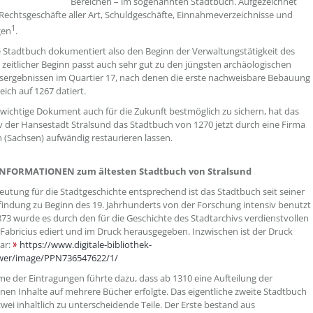
Bereichen – im sogenannten Stadtbuch. Aufgezeichnet
 Rechtsgeschäfte aller Art, Schuldgeschäfte, Einnahmeverzeichnisse und
1
gen
.
e Stadtbuch dokumentiert also den Beginn der Verwaltungstätigkeit des
n zeitlicher Beginn passt auch sehr gut zu den jüngsten archäologischen
ergebnissen im Quartier 17, nach denen die erste nachweisbare Bebauung
eich auf 1267 datiert.
wichtige Dokument auch für die Zukunft bestmöglich zu sichern, hat das
v der Hansestadt Stralsund das Stadtbuch von 1270 jetzt durch eine Firma
 (Sachsen) aufwändig restaurieren lassen.
INFORMATIONEN zum ältesten Stadtbuch von Stralsund
eutung für die Stadtgeschichte entsprechend ist das Stadtbuch seit seiner
indung zu Beginn des 19. Jahrhunderts von der Forschung intensiv benutzt
73 wurde es durch den für die Geschichte des Stadtarchivs verdienstvollen
Fabricius ediert und im Druck herausgegeben. Inzwischen ist der Druck
bar:
https://www.digitale-bibliothek-
wer/image/PPN736547622/1/
e der Eintragungen führte dazu, dass ab 1310 eine Aufteilung der
nen Inhalte auf mehrere Bücher erfolgte. Das eigentliche zweite Stadtbuch
zwei inhaltlich zu unterscheidende Teile. Der Erste bestand aus