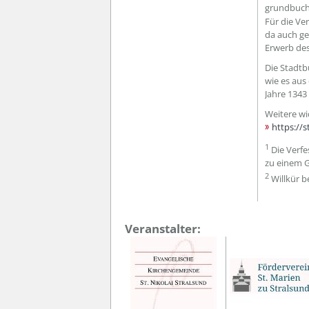
grundbucha
Für die Ve
da auch ge
Erwerb des
Die Stadtb
wie es aus
Jahre 1343 
Weitere wi
https://s
1
Die Verf
zu einem G
2
Willkür b
Veranstalter: