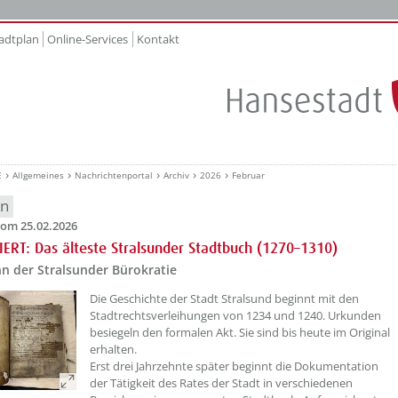
adtplan
Online-Services
Kontakt
E
Allgemeines
Nachrichtenportal
Archiv
2026
Februar
en
om 25.02.2026
ERT: Das älteste Stralsunder Stadtbuch (1270–1310)
n der Stralsunder Bürokratie
??? absaetzeOben[1]/titel ???
Die Geschichte der Stadt Stralsund beginnt mit den
Stadtrechtsverleihungen von 1234 und 1240. Urkunden
besiegeln den formalen Akt. Sie sind bis heute im Original
erhalten.
Erst drei Jahrzehnte später beginnt die Dokumentation
der Tätigkeit des Rates der Stadt in verschiedenen