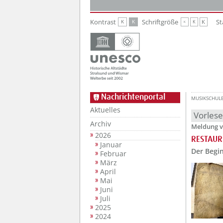
Zur Hauptnavigation
Zum Inhalt
Kontrast
Schriftgröße
St
K
K
K
K
K
Nachrichtenportal
MUSIKSCHUL
Aktuelles
Vorles
Archiv
Meldung v
2026
RESTAURI
Januar
Der Begin
Februar
März
April
Mai
Juni
Juli
2025
2024