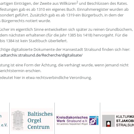
2
rtigen Einträgen, der Zweite aus Willküren
und Beschlüssen des Rates.
rfestungen gab es ab 1310 ein eigenes Buch. Einnahmeregister wurden ab
sondert geführt. Zusätzlich gab es ab 1319 ein Bürgerbuch, in dem der
 Bürgerrechts notiert wurde.
ücher im eigentlich Sinne entwickelten sich später zu reinen Grundbüchern,
 dem nächsten erhaltenen (für die Jahr 1385 bis 1418) hervorgeht. Für die
bis 1384 ist kein Stadtbuch überliefert.
chtige digitalisierte Dokumente der Hansestadt Stralsund finden sich hier:
tadtarchiv.stralsund.de/Recherche/digitalisate/
estung ist eine Form der Ächtung, die verhängt wurde, wenn jemand nicht
erichtstermin erschien.
edeutet hier in etwa rechtsverbindliche Verordnung.