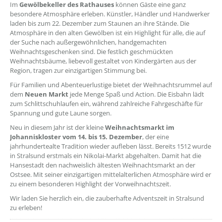
Im
Gewölbekeller des Rathauses
können Gäste eine ganz
besondere Atmosphäre erleben. Künstler, Händler und Handwerker
laden bis zum 22. Dezember zum Staunen an ihre Stände. Die
Atmosphäre in den alten Gewölben ist ein Highlight für alle, die auf
der Suche nach außergewöhnlichen, handgemachten
Weihnachtsgeschenken sind. Die festlich geschmückten
Weihnachtsbäume, liebevoll gestaltet von Kindergärten aus der
Region, tragen zur einzigartigen Stimmung bei.
Für Familien und Abenteuerlustige bietet der Weihnachtsrummel auf
dem
Neuen Markt
jede Menge Spaß und Action. Die Eisbahn lädt
zum Schlittschuhlaufen ein, während zahlreiche Fahrgeschäfte für
Spannung und gute Laune sorgen.
Neu in diesem Jahr ist der kleine
Weihnachtsmarkt im
Johanniskloster vom 14. bis 15. Dezember
, der eine
jahrhundertealte Tradition wieder aufleben lässt. Bereits 1512 wurde
in Stralsund erstmals ein Nikolai-Markt abgehalten. Damit hat die
Hansestadt den nachweislich ältesten Weihnachtsmarkt an der
Ostsee. Mit seiner einzigartigen mittelalterlichen Atmosphäre wird er
zu einem besonderen Highlight der Vorweihnachtszeit.
Wir laden Sie herzlich ein, die zauberhafte Adventszeit in Stralsund
zu erleben!