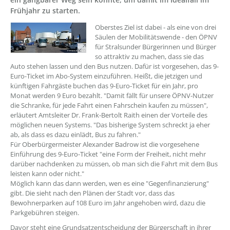
Frühjahr zu starten.
??? absaetzeOben[1]/titel ???
Oberstes Ziel ist dabei - als eine von drei
Säulen der Mobilitätswende - den ÖPNV
für Stralsunder Bürgerinnen und Bürger
so attraktiv zu machen, dass sie das
Auto stehen lassen und den Bus nutzen. Dafür ist vorgesehen, das 9-
Euro-Ticket im Abo-System einzuführen. Heißt, die jetzigen und
künftigen Fahrgäste buchen das 9-Euro-Ticket für ein Jahr, pro
Monat werden 9 Euro bezahlt. "Damit fällt für unsere ÖPNV-Nutzer
die Schranke, für jede Fahrt einen Fahrschein kaufen zu müssen",
erläutert Amtsleiter Dr. Frank-Bertolt Raith einen der Vorteile des
möglichen neuen Systems. "Das bisherige System schreckt ja eher
ab, als dass es dazu einlädt, Bus zu fahren."
Für Oberbürgermeister Alexander Badrow ist die vorgesehene
Einführung des 9-Euro-Ticket "eine Form der Freiheit, nicht mehr
darüber nachdenken zu müssen, ob man sich die Fahrt mit dem Bus
leisten kann oder nicht."
Möglich kann das dann werden, wen es eine "Gegenfinanzierung"
gibt. Die sieht nach den Plänen der Stadt vor, dass das
Bewohnerparken auf 108 Euro im Jahr angehoben wird, dazu die
Parkgebühren steigen.
Davor steht eine Grundsatzentscheidung der Bürgerschaft in ihrer