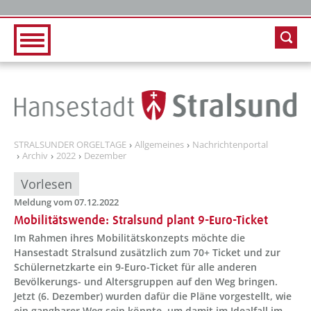
Zur Hauptnavigation
Zum Inhalt
STRALSUNDER ORGELTAGE
Allgemeines
Nachrichtenportal
Archiv
2022
Dezember
Vorlesen
Meldung vom 07.12.2022
Mobilitätswende: Stralsund plant 9-Euro-Ticket
Im Rahmen ihres Mobilitätskonzepts möchte die
Hansestadt Stralsund zusätzlich zum 70+ Ticket und zur
Schülernetzkarte ein 9-Euro-Ticket für alle anderen
Bevölkerungs- und Altersgruppen auf den Weg bringen.
Jetzt (6. Dezember) wurden dafür die Pläne vorgestellt, wie
ein gangbarer Weg sein könnte, um damit im Idealfall im