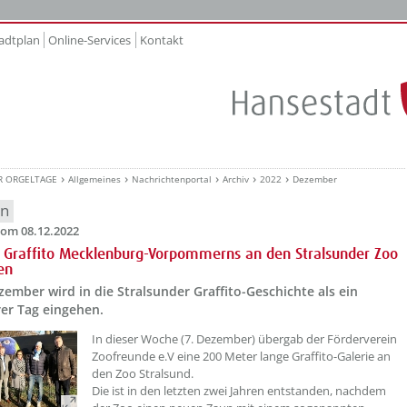
adtplan
Online-Services
Kontakt
R ORGELTAGE
Allgemeines
Nachrichtenportal
Archiv
2022
Dezember
en
om 08.12.2022
 Graffito Mecklenburg-Vorpommerns an den Stralsunder Zoo
en
zember wird in die Stralsunder Graffito-Geschichte als ein
er Tag eingehen.
??? absaetzeOben[1]/titel ???
In dieser Woche (7. Dezember) übergab der Förderverein
Zoofreunde e.V eine 200 Meter lange Graffito-Galerie an
den Zoo Stralsund.
Die ist in den letzten zwei Jahren entstanden, nachdem