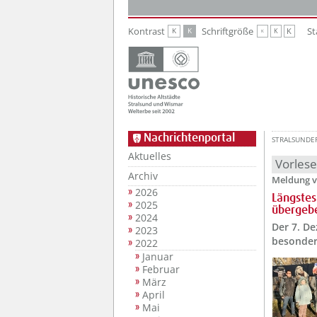
Zur Hauptnavigation
Zum Inhalt
Kontrast
Schriftgröße
St
K
K
K
K
K
Nachrichtenportal
STRALSUNDE
Aktuelles
Vorles
Archiv
Meldung v
2026
Längstes
2025
übergeb
2024
Der 7. De
2023
besonder
2022
Januar
Februar
März
April
Mai