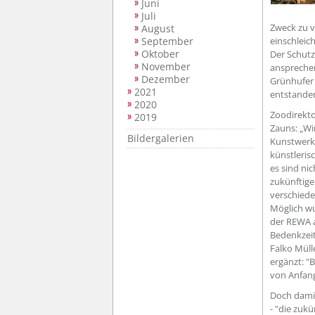
Juni
Juli
Zweck zu v
August
September
einschleic
Oktober
Der Schutz
November
ansprechen
Dezember
Grünhufer 
2021
entstanden
2020
Zoodirekto
2019
Zauns: „Wi
Bildergalerien
Kunstwerk 
künstleris
es sind ni
zukünftige
verschiede
Möglich w
der REWA a
Bedenkzeit
Falko Mül
ergänzt: "
von Anfang
Doch damit
- "die zuk