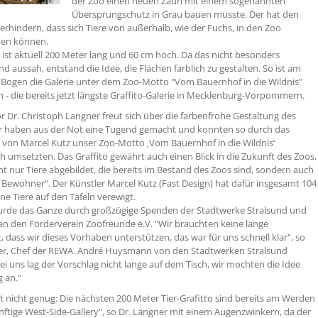
der Zoo einen neuen Zaun mit einem sogenannten
Übersprungschutz in Grau bauen musste. Der hat den
erhindern, dass sich Tiere von außerhalb, wie der Fuchs, in den Zoo
hen können.
 ist aktuell 200 Meter lang und 60 cm hoch. Da das nicht besonders
d aussah, entstand die Idee, die Flächen farblich zu gestalten. So ist am
Bogen die Galerie unter dem Zoo-Motto "Vom Bauernhof in die Wildnis"
 - die bereits jetzt längste Graffito-Galerie in Mecklenburg-Vorpommern.
r Dr. Christoph Langner freut sich über die farbenfrohe Gestaltung des
r haben aus der Not eine Tugend gemacht und konnten so durch das
von Marcel Kutz unser Zoo-Motto ‚Vom Bauernhof in die Wildnis‘
ch umsetzten. Das Graffito gewährt auch einen Blick in die Zukunft des Zoos,
cht nur Tiere abgebildet, die bereits im Bestand des Zoos sind, sondern auch
 Bewohner“. Der Künstler Marcel Kutz (Fast Design) hat dafür insgesamt 104
ne Tiere auf den Tafeln verewigt.
urde das Ganze durch großzügige Spenden der Stadtwerke Stralsund und
n den Förderverein Zoofreunde e.V. "Wir brauchten keine lange
, dass wir dieses Vorhaben unterstützen, das war für uns schnell klar", so
ler, Chef der REWA. André Huysmann von den Stadtwerken Stralsund
Bei uns lag der Vorschlag nicht lange auf dem Tisch, wir mochten die Idee
 an."
 nicht genug: Die nächsten 200 Meter Tier-Grafitto sind bereits am Werden
ünftige West-Side-Gallery", so Dr. Langner mit einem Augenzwinkern, da der