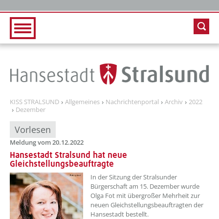
Zur Hauptnavigation
Zum Inhalt
KISS STRALSUND
Allgemeines
Nachrichtenportal
Archiv
2022
Dezember
Vorlesen
Meldung vom 20.12.2022
Hansestadt Stralsund hat neue
Gleichstellungsbeauftragte
??? absaetzeOben[1]/titel ???
In der Sitzung der Stralsunder
Bürgerschaft am 15. Dezember wurde
Olga Fot mit übergroßer Mehrheit zur
neuen Gleichstellungsbeauftragten der
Hansestadt bestellt.