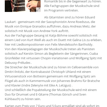
Romantik bis in die Gegenwart zu hören.
Alle Fachgruppen der Musikschule sind
im Programm vertreten.
Als Gitarristen sind zu hören Eduard
Laukart - gemeinsam mit der Saxophonistin Anne Roedszus, die
Musik von Enrique Granados aufführen, dazu Andreas Metz, der
solistisch mit Musik von Andrew York auftritt.
Aus der Fachgruppe Gesang ist Katja Böhme sowohl solistisch mit
einem Lied von Kurt Weill als auch im Duett mit Galina Lis zu erleben,
hier mit Liedkompositionen von Felix Mendelssohn Bartholdy.
Von den Klavierpädagogen der Musikschule treten als Pianisten
solistisch auf Kerstin Simon als Begleiterin der Sängerinnen, Csaba
Grünfelder mit virtuosen Chopin-Variationen und Wolfgang Spitz mit
Debussy-Préludes .
Die Streicher der Musikschule sind zu hören im Celloensemble von
Dmitri Ilnitzki, der Kontrabassist Christoph Uhland mit einem
Virtuosenstück von Bottesini gemeinsam mit Wolfgang Spitz am
Flügel als auch in Kammermusik von Johannes Brahms für Bratsche
und Klavier (Indre Zelenyte mit Eike A. Letzgus) .
Und schließlich die Popabteilung der Musikschule wird mit einem
Duo für Drumset und E-Gitarre (Thomas Görsch und Sven
Kühbauch) zu hören sein.
Karten zum Preis von 7 Euro und 5 Euro ermäßigt sind ab sofort im