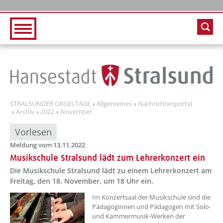
Zur Hauptnavigation
Zum Inhalt
STRALSUNDER ORGELTAGE
Allgemeines
Nachrichtenportal
Archiv
2022
November
Vorlesen
Meldung vom 13.11.2022
Musikschule Stralsund lädt zum Lehrerkonzert ein
Die Musikschule Stralsund lädt zu einem Lehrerkonzert am
Freitag, den 18. November, um 18 Uhr ein.
??? absaetzeOben[1]/titel ???
Im Konzertsaal der Musikschule sind die
Pädagoginnen und Pädagogen mit Solo-
und Kammermusik-Werken der