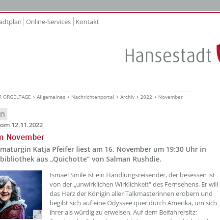
adtplan
Online-Services
Kontakt
R ORGELTAGE
Allgemeines
Nachrichtenportal
Archiv
2022
November
en
om 12.11.2022
im November
maturgin Katja Pfeifer liest am 16. November um 19:30 Uhr in
tbibliothek aus „Quichotte“ von Salman Rushdie.
??? absaetzeOben[1]/titel ???
Ismael Smile ist ein Handlungsreisender, der besessen ist
von der „unwirklichen Wirklichkeit“ des Fernsehens. Er will
das Herz der Königin aller Talkmasterinnen erobern und
begibt sich auf eine Odyssee quer durch Amerika, um sich
ihrer als würdig zu erweisen. Auf dem Beifahrersitz: