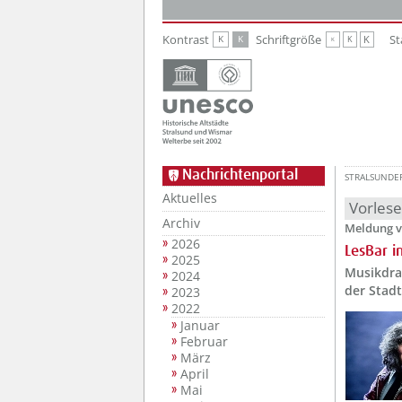
Zur Hauptnavigation
Zum Inhalt
Kontrast
Schriftgröße
St
K
K
K
K
K
Nachrichtenportal
STRALSUNDE
Aktuelles
Vorles
Archiv
Meldung v
2026
LesBar 
2025
Musikdra
2024
der Stad
2023
2022
Januar
Februar
März
April
Mai