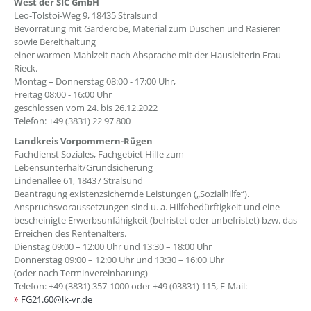
West der SIC GmbH
Leo-Tolstoi-Weg 9, 18435 Stralsund
Bevorratung mit Garderobe, Material zum Duschen und Rasieren
sowie Bereithaltung
einer warmen Mahlzeit nach Absprache mit der Hausleiterin Frau
Rieck.
Montag – Donnerstag 08:00 - 17:00 Uhr,
Freitag 08:00 - 16:00 Uhr
geschlossen vom 24. bis 26.12.2022
Telefon: +49 (3831) 22 97 800
Landkreis Vorpommern-Rügen
Fachdienst Soziales, Fachgebiet Hilfe zum
Lebensunterhalt/Grundsicherung
Lindenallee 61, 18437 Stralsund
Beantragung existenzsichernde Leistungen („Sozialhilfe“).
Anspruchsvoraussetzungen sind u. a. Hilfebedürftigkeit und eine
bescheinigte Erwerbsunfähigkeit (befristet oder unbefristet) bzw. das
Erreichen des Rentenalters.
Dienstag 09:00 – 12:00 Uhr und 13:30 – 18:00 Uhr
Donnerstag 09:00 – 12:00 Uhr und 13:30 – 16:00 Uhr
(oder nach Terminvereinbarung)
Telefon: +49 (3831) 357-1000 oder +49 (03831) 115, E-Mail:
FG21.60@lk-vr.de