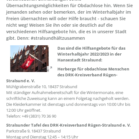
Übernachtungsmöglichkeiten für Obdachlose hin. Wenn Sie
jemanden sehen oder bemerken, der im Winterhalbjahr im
Freien übernachten will oder Hilfe braucht - schauen Sie
nicht weg! Weisen Sie ihn oder sie deutlich auf die
verschiedenen Hilfsangebote hin, die es in unserer Stadt
gibt. Denn: #stralsundhältzusammen
??? absaetzeOben[1]/titel ???
Das sind die Hilfsangebote für das
Winterhalbjahr 2022/2023 in der
Hansestadt Stralsund:
Herberge für obdachlose Menschen
des DRK-Kreisverband Rügen-
Stralsund e. V.
Mühlgrabenstraße 10, 18437 Stralsund
Mit ständiger Aufnahmebereitschaft für die Wintermonate, eine
schriftliche Zuweisung kann an einem Folgetag nachgeholt werden.
Die Kleiderkammer ist dienstags und donnerstags von 10:00 Uhr bis
12:00 Uhr geöffnet.
Telefon: +49 (3831) 70 36 90
Stralsunder Tafel des DRK-Kreisverband Rügen-Stralsund e. V.
Parkstraße 9, 18437 Stralsund
Montag und Dienstag 12:45 – 14:15 Uhr