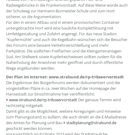
Radwegebrücke in die Frankenvorstadt. Auf diese Weise würde auch
der Schulweg zur Hermann-Burmeister-Schule und zum Hort
sicherer, so die Argumentation.
Für den in einem Altbau und in einem provisorischen Container
untergebrachte Hort wird eine bauliche Komplettlösung mit
Umfeldgestaltung und Zufahrt angeregt. Für das neue Stadion
"Kupfermühle" und auch die Kegelbahn wünschen sich die Besucher
des Forums eine bessere Verkehrserschließung und mehr
Parkplätze. Die südlichen Freiflächen und die Kleingartenanlagen
Süd, Am Stellwerk sowie Kupferteichwiesen sollten zudem für die
Naherholung der Anwohner mehr geöffnet und durch öffentliche
Wege angebunden werden.
Der Plan im Internet: www.stralsund.de/rp-tribseervorstadt
Die Ergebnisse des Bürgerforums werden dokumentiert und die
vorgestellten Pläne in ca. zwei Wochen auf der Homepage der
Hansestadt zur Einsichtnahme hier veröffentlicht:
www.stralsund.de/rp-tribseervorstadt
Der genaue Termin wird
rechtzeitig mitgeteilt.
Damit gibt es die Möglichkeit, weitere Anregungen und Hinweise
zum Planungsstand zu äußern, die auch direkt an die E-Mailadresse
des Amtes für Planung und Bau
stadtplanung@stralsund.de
geschickt werden können.
Voraussichtlich im Frühjahr 2023 wird der Städtebauliche