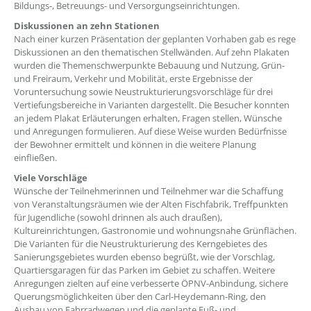
Bildungs-, Betreuungs- und Versorgungseinrichtungen.
Diskussionen an zehn Stationen
Nach einer kurzen Präsentation der geplanten Vorhaben gab es rege
Diskussionen an den thematischen Stellwänden. Auf zehn Plakaten
wurden die Themenschwerpunkte Bebauung und Nutzung, Grün-
und Freiraum, Verkehr und Mobilität, erste Ergebnisse der
Voruntersuchung sowie Neustrukturierungsvorschläge für drei
Vertiefungsbereiche in Varianten dargestellt. Die Besucher konnten
an jedem Plakat Erläuterungen erhalten, Fragen stellen, Wünsche
und Anregungen formulieren. Auf diese Weise wurden Bedürfnisse
der Bewohner ermittelt und können in die weitere Planung
einfließen.
Viele Vorschläge
Wünsche der Teilnehmerinnen und Teilnehmer war die Schaffung
von Veranstaltungsräumen wie der Alten Fischfabrik, Treffpunkten
für Jugendliche (sowohl drinnen als auch draußen),
Kultureinrichtungen, Gastronomie und wohnungsnahe Grünflächen.
Die Varianten für die Neustrukturierung des Kerngebietes des
Sanierungsgebietes wurden ebenso begrüßt, wie der Vorschlag,
Quartiersgaragen für das Parken im Gebiet zu schaffen. Weitere
Anregungen zielten auf eine verbesserte ÖPNV-Anbindung, sichere
Querungsmöglichkeiten über den Carl-Heydemann-Ring, den
Ausbau von Fahrradwegen und die geplante Fuß- und