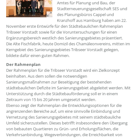
Amtes für Planung und Bau, der
Stadterneuerungsgesellschaft SES und
des Planungsbüros Cappel und
Kranzhoff aus Hamburg haben am 22.
November erste Entwürfe für den Städtebaulichen Rahmenplan
Tribseer Vorstadt sowie für die Voruntersuchungen für einen
Ergänzungsbereich westlich des Sanierungsgebietes präsentiert.
Die Alte Fischfabrik, heute Domizil des Chamäleonvereins, mitten im
Kerngebiet des Sanierungsgebietes Tribseer Vorstadt gelegen,
bildete dafür einen guten Rahmen.
Der Rahmenplan
Der Rahmenplan für die Tribseer Vorstadt wird ein Zielkonzept
beinhalten. Aus dem sollen die notwendigen
Sanierungsmaßnahmen zur Beseitigung der bestehenden
städtebaulichen Defizite im Sanierungsgebiet abgeleitet werden. Mit
Unterstützung durch die Städtebauförderung soll er in einem
Zeitraum von 15 bis 20 Jahren umgesetzt werden.
Ebenso zeigt der Rahmenplan die Entwicklungsoptionen für die
angrenzenden Bereiche auf, um eine sinnvolle Einbindung und
Vernetzung des Sanierungsgebietes mit seinem städtebauliche
Umfeld sicherzustellen. Dieses betrifft insbesondere den Übergang
von bebauten Quartieren zu Grün- und Erholungsflächen, die
Verkehrsanbindung, Wegeverbindungen, die Erreichbarkeit von