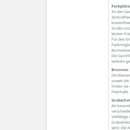
Parkplätz
An den Ged
Zentralfri
kostenfrei
Straße und
letzten Fr
Für den Ei
Parkmöglic
Burmeister
Die Durchf
Verkehr ge
Brunnen
Die Wasser
soweit die
finden Sie
Feierhalle.
Grabsch
Als besond
verschiede
Vielfältig
Grababdeck
wird. Die 