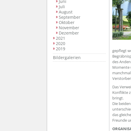
Juni
Juli
August
September
Oktober
November
Dezember
2021
2020
2019
gepflegt w
Begräbnisp
Bildergalerien
des Anden
Momente un
manchmal 
Verstorben
Das Verwei
Konflikte 
bringt.
Die beiden
unterschie
das gleich
Freunde u
ORGANIS