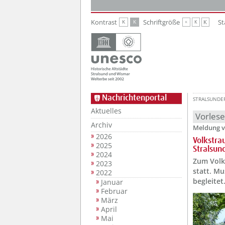
Zur Hauptnavigation
Zum Inhalt
Kontrast
Schriftgröße
St
K
K
K
K
K
Nachrichtenportal
STRALSUNDE
Aktuelles
Vorles
Archiv
Meldung v
2026
Volkstra
2025
Stralsun
2024
Zum Volk
2023
statt. Mu
2022
begleitet
Januar
Februar
März
April
Mai