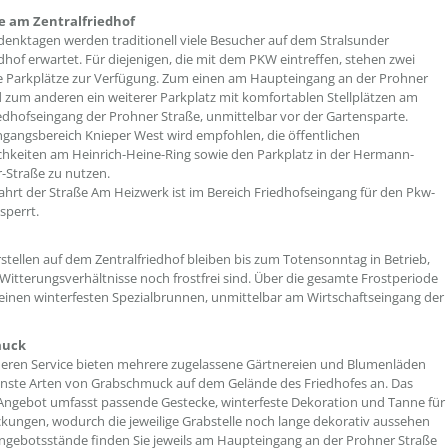
e am Zentralfriedhof
enktagen werden traditionell viele Besucher auf dem Stralsunder
edhof erwartet. Für diejenigen, die mit dem PKW eintreffen, stehen zwei
e Parkplätze zur Verfügung. Zum einen am Haupteingang an der Prohner
 zum anderen ein weiterer Parkplatz mit komfortablen Stellplätzen am
iedhofseingang der Prohner Straße, unmittelbar vor der Gartensparte.
ngangsbereich Knieper West wird empfohlen, die öffentlichen
hkeiten am Heinrich-Heine-Ring sowie den Parkplatz in der Hermann-
-Straße zu nutzen.
ahrt der Straße Am Heizwerk ist im Bereich Friedhofseingang für den Pkw-
sperrt.
stellen auf dem Zentralfriedhof bleiben bis zum Totensonntag in Betrieb,
 Witterungsverhältnisse noch frostfrei sind. Über die gesamte Frostperiode
 einen winterfesten Spezialbrunnen, unmittelbar am Wirtschaftseingang der
muck
eren Service bieten mehrere zugelassene Gärtnereien und Blumenläden
nste Arten von Grabschmuck auf dem Gelände des Friedhofes an. Das
e Angebot umfasst passende Gestecke, winterfeste Dekoration und Tanne für
ungen, wodurch die jeweilige Grabstelle noch lange dekorativ aussehen
Angebotsstände finden Sie jeweils am Haupteingang an der Prohner Straße