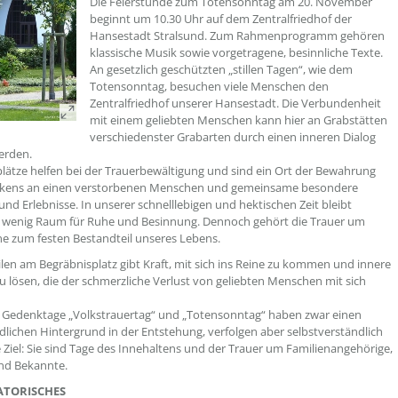
Die Feierstunde zum Totensonntag am 20. November
beginnt um 10.30 Uhr auf dem Zentralfriedhof der
Hansestadt Stralsund. Zum Rahmenprogramm gehören
klassische Musik sowie vorgetragene, besinnliche Texte.
An gesetzlich geschützten „stillen Tagen“, wie dem
Totensonntag, besuchen viele Menschen den
Zentralfriedhof unserer Hansestadt. Die Verbundenheit
mit einem geliebten Menschen kann hier an Grabstätten
verschiedenster Grabarten durch einen inneren Dialog
erden.
lätze helfen bei der Trauerbewältigung und sind ein Ort der Bewahrung
kens an einen verstorbenen Menschen und gemeinsame besondere
d Erlebnisse. In unserer schnelllebigen und hektischen Zeit bleibt
wenig Raum für Ruhe und Besinnung. Dennoch gehört die Trauer um
e zum festen Bestandteil unseres Lebens.
len am Begräbnisplatz gibt Kraft, mit sich ins Reine zu kommen und innere
zu lösen, die der schmerzliche Verlust von geliebten Menschen mit sich
 Gedenktage „Volkstrauertag“ und „Totensonntag“ haben zwar einen
dlichen Hintergrund in der Entstehung, verfolgen aber selbstverständlich
e Ziel: Sie sind Tage des Innehaltens und der Trauer um Familienangehörige,
nd Bekannte.
ATORISCHES