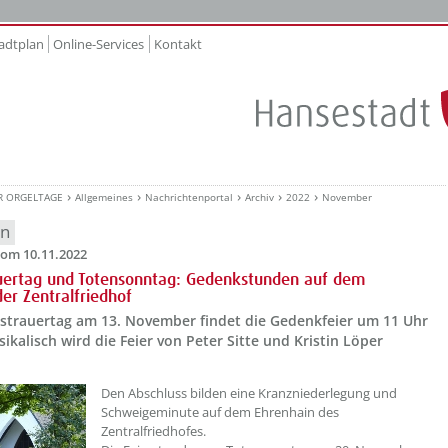
adtplan
Online-Services
Kontakt
R ORGELTAGE
Allgemeines
Nachrichtenportal
Archiv
2022
November
en
om 10.11.2022
uertag und Totensonntag: Gedenkstunden auf dem
der Zentralfriedhof
strauertag am 13. November findet die Gedenkfeier um 11 Uhr
sikalisch wird die Feier von Peter Sitte und Kristin Löper
.
??? absaetzeOben[1]/titel ???
Den Abschluss bilden eine Kranzniederlegung und
Schweigeminute auf dem Ehrenhain des
Zentralfriedhofes.