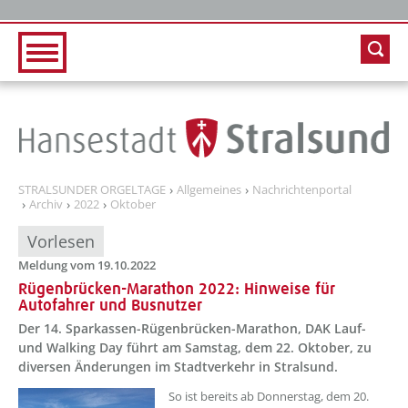
Zur Hauptnavigation
Zum Inhalt
STRALSUNDER ORGELTAGE
Allgemeines
Nachrichtenportal
Archiv
2022
Oktober
Vorlesen
Meldung vom 19.10.2022
Rügenbrücken-Marathon 2022: Hinweise für
Autofahrer und Busnutzer
Der 14. Sparkassen-Rügenbrücken-Marathon, DAK Lauf-
und Walking Day führt am Samstag, dem 22. Oktober, zu
diversen Änderungen im Stadtverkehr in Stralsund.
??? absaetzeOben[1]/titel ???
So ist bereits ab Donnerstag, dem 20.