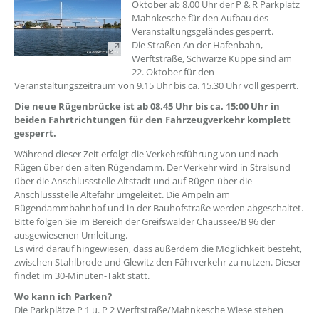
Oktober ab 8.00 Uhr der P & R Parkplatz
Mahnkesche für den Aufbau des
Veranstaltungsgeländes gesperrt.
Die Straßen An der Hafenbahn,
Werftstraße, Schwarze Kuppe sind am
22. Oktober für den
Veranstaltungszeitraum von 9.15 Uhr bis ca. 15.30 Uhr voll gesperrt.
Die neue Rügenbrücke ist ab 08.45 Uhr bis ca. 15:00 Uhr in
beiden Fahrtrichtungen für den Fahrzeugverkehr komplett
gesperrt.
Während dieser Zeit erfolgt die Verkehrsführung von und nach
Rügen über den alten Rügendamm. Der Verkehr wird in Stralsund
über die Anschlussstelle Altstadt und auf Rügen über die
Anschlussstelle Altefähr umgeleitet. Die Ampeln am
Rügendammbahnhof und in der Bauhofstraße werden abgeschaltet.
Bitte folgen Sie im Bereich der Greifswalder Chaussee/B 96 der
ausgewiesenen Umleitung.
Es wird darauf hingewiesen, dass außerdem die Möglichkeit besteht,
zwischen Stahlbrode und Glewitz den Fährverkehr zu nutzen. Dieser
findet im 30-Minuten-Takt statt.
Wo kann ich Parken?
Die Parkplätze P 1 u. P 2 Werftstraße/Mahnkesche Wiese stehen