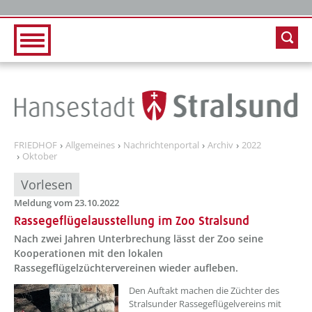
Zur Hauptnavigation
Zum Inhalt
FRIEDHOF
Allgemeines
Nachrichtenportal
Archiv
2022
Oktober
Vorlesen
Meldung vom 23.10.2022
Rassegeflügelausstellung im Zoo Stralsund
Nach zwei Jahren Unterbrechung lässt der Zoo seine
Kooperationen mit den lokalen
Rassegeflügelzüchtervereinen wieder aufleben.
??? absaetzeOben[1]/titel ???
Den Auftakt machen die Züchter des
Stralsunder Rassegeflügelvereins mit