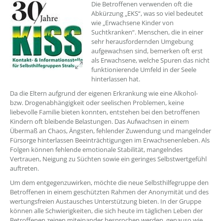
??? absaetzeOben[1]/titel ???
Die Betroffenen verwenden oft die
Abkürzung „EKS“, was so viel bedeutet
wie „Erwachsene Kinder von
Suchtkranken“. Menschen, die in einer
sehr herausfordernden Umgebung
aufgewachsen sind, bemerken oft erst
als Erwachsene, welche Spuren das nicht
funktionierende Umfeld in der Seele
hinterlassen hat.
Da die Eltern aufgrund der eigenen Erkrankung wie eine Alkohol-
bzw. Drogenabhängigkeit oder seelischen Problemen, keine
liebevolle Familie bieten konnten, entstehen bei den betroffenen
Kindern oft bleibende Belastungen. Das Aufwachsen in einem
Übermaß an Chaos, Ängsten, fehlender Zuwendung und mangelnder
Fürsorge hinterlassen Beeinträchtigungen im Erwachsenenleben. Als
Folgen können fehlende emotionale Stabilität, mangelndes
Vertrauen, Neigung zu Süchten sowie ein geringes Selbstwertgefühl
auftreten.
Um dem entgegenzuwirken, möchte die neue Selbsthilfegruppe den
Betroffenen in einem geschützten Rahmen der Anonymität und des
wertungsfreien Austausches Unterstützung bieten. In der Gruppe
können alle Schwierigkeiten, die sich heute im täglichen Leben der
Betroffenen zeigen miteinander besprochen werden, genauso wie