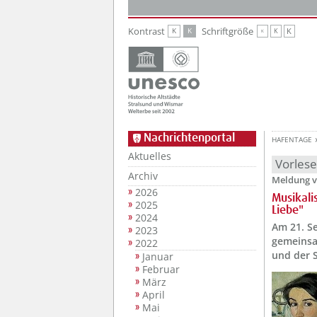
Zur Hauptnavigation
Zum Inhalt
Kontrast
Schriftgröße
K
K
K
K
K
Nachrichtenportal
HAFENTAGE
Aktuelles
Vorles
Archiv
Meldung v
2026
Musikali
2025
Liebe"
2024
Am 21. S
2023
gemeinsa
2022
und der S
Januar
Februar
März
April
Mai