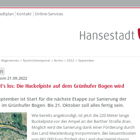
adtplan
Kontakt
Online-Services
Allgemeines
Nachrichtenportal
Archiv
2022
September
en
om 21.09.2022
ht's los: Die Huckelpiste auf dem Grünhufer Bogen wird
ptember ist Start für die nächste Etappe zur Sanierung der
im Grünhufer Bogen. Bis 21. Oktober soll alles fertig sein.
??? absaetzeOben[1]/titel ???
Wie bereits angekündigt, ist jetzt die 220 Meter lange
Buckelpiste vor der Ampel an der Barther Straße dran.
Möglich wird die Sanierung dank einer Förderung durch
das Land Mecklenburg-Vorpommern. Bei Gesamtkosten
von 661.000 Euro fördert das Land drei Viertel davon.