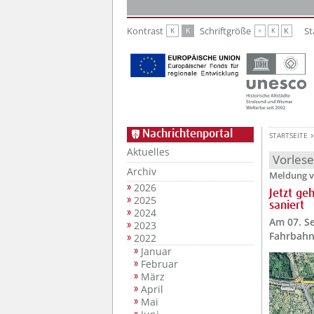
Zur Hauptnavigation
Zum Inhalt
Kontrast
Schriftgröße
St
K
K
K
K
K
Nachrichtenportal
STARTSEITE
Aktuelles
Vorles
Archiv
Meldung v
2026
Jetzt ge
2025
saniert
2024
Am 07. Se
2023
Fahrbahn 
2022
Januar
Februar
März
April
Mai