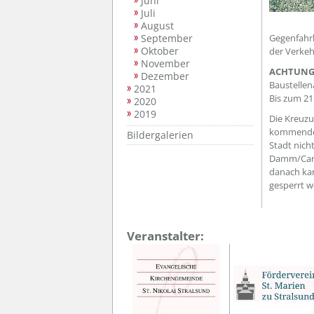
Juni
Juli
August
September
Gegenfahrba
Oktober
der Verkeh
November
ACHTUNG
Dezember
Baustellen
2021
Bis zum 21.
2020
2019
Die Kreuzu
kommenden 
Bildergalerien
Stadt nich
Damm/Carl-
danach ka
gesperrt w
Veranstalter: