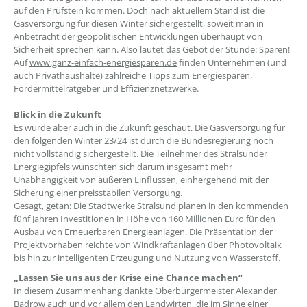
auf den Prüfstein kommen. Doch nach aktuellem Stand ist die
Gasversorgung für diesen Winter sichergestellt, soweit man in
Anbetracht der geopolitischen Entwicklungen überhaupt von
Sicherheit sprechen kann. Also lautet das Gebot der Stunde: Sparen!
Auf
www.ganz-einfach-energiesparen.de
finden Unternehmen (und
auch Privathaushalte) zahlreiche Tipps zum Energiesparen,
Fördermittelratgeber und Effizienznetzwerke.
Blick in die Zukunft
Es wurde aber auch in die Zukunft geschaut. Die Gasversorgung für
den folgenden Winter 23/24 ist durch die Bundesregierung noch
nicht vollständig sichergestellt. Die Teilnehmer des Stralsunder
Energiegipfels wünschten sich darum insgesamt mehr
Unabhängigkeit von äußeren Einflüssen, einhergehend mit der
Sicherung einer preisstabilen Versorgung.
Gesagt, getan: Die Stadtwerke Stralsund planen in den kommenden
fünf Jahren
Investitionen in Höhe von 160 Millionen Euro
für den
Ausbau von Erneuerbaren Energieanlagen. Die Präsentation der
Projektvorhaben reichte von Windkraftanlagen über Photovoltaik
bis hin zur intelligenten Erzeugung und Nutzung von Wasserstoff.
„Lassen Sie uns aus der Krise eine Chance machen“
In diesem Zusammenhang dankte Oberbürgermeister Alexander
Badrow auch und vor allem den Landwirten, die im Sinne einer