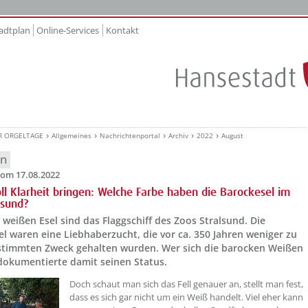
adtplan
Online-Services
Kontakt
R ORGELTAGE
Allgemeines
Nachrichtenportal
Archiv
2022
August
en
om 17.08.2022
oll Klarheit bringen: Welche Farbe haben die Barockesel im
lsund?
 weißen Esel sind das Flaggschiff des Zoos Stralsund. Die
l waren eine Liebhaberzucht, die vor ca. 350 Jahren weniger zu
stimmten Zweck gehalten wurden. Wer sich die barocken Weißen
 dokumentierte damit seinen Status.
??? absaetzeOben[1]/titel ???
Doch schaut man sich das Fell genauer an, stellt man fest,
dass es sich gar nicht um ein Weiß handelt. Viel eher kann