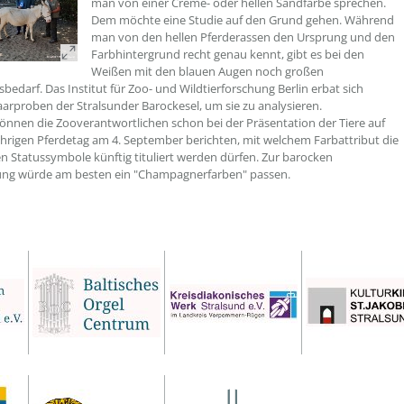
man von einer Creme- oder hellen Sandfarbe sprechen.
Dem möchte eine Studie auf den Grund gehen. Während
man von den hellen Pferderassen den Ursprung und den
Farbhintergrund recht genau kennt, gibt es bei den
Weißen mit den blauen Augen noch großen
bedarf. Das Institut für Zoo- und Wildtierforschung Berlin erbat sich
arproben der Stralsunder Barockesel, um sie zu analysieren.
 können die Zooverantwortlichen schon bei der Präsentation der Tiere auf
hrigen Pferdetag am 4. September berichten, mit welchem Farbattribut die
n Statussymbole künftig tituliert werden dürfen. Zur barocken
g würde am besten ein "Champagnerfarben" passen.