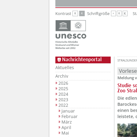
Zur Hauptnavigation
Zum Inhalt
Kontrast
Schriftgröße
St
K
K
K
K
K
Nachrichtenportal
STRALSUNDE
Aktuelles
Vorles
Archiv
Meldung v
2026
Studie s
2025
Zoo Stra
2024
Die edlen
2023
Barockese
2022
einen be
Januar
Februar
leistete,
März
April
Mai