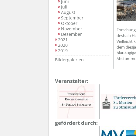
Juni
Juli
August
September
Oktober
November
Forschungs
Dezember
deshalb Ha
2021
Vielleicht
2020
dem diesjä
2019
blauäugige
Abstammun
Bildergalerien
Veranstalter:
gefördert durch: