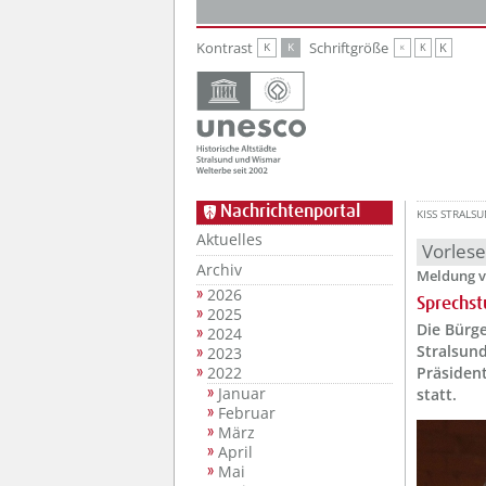
Zur Hauptnavigation
Zum Inhalt
Kontrast
Schriftgröße
K
K
K
K
K
Nachrichtenportal
KISS STRALS
Aktuelles
Vorles
Archiv
Meldung v
2026
Sprechst
2025
Die Bürg
2024
Stralsun
2023
2022
Präsiden
Januar
statt.
Februar
März
April
Mai