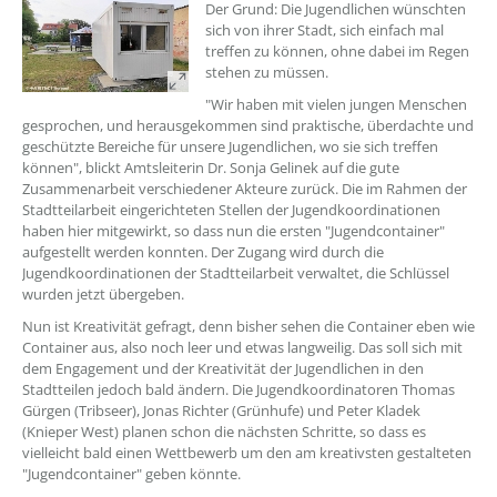
??? absaetzeOben[1]/titel ???
Der Grund: Die Jugendlichen wünschten
sich von ihrer Stadt, sich einfach mal
treffen zu können, ohne dabei im Regen
stehen zu müssen.
"Wir haben mit vielen jungen Menschen
gesprochen, und herausgekommen sind praktische, überdachte und
geschützte Bereiche für unsere Jugendlichen, wo sie sich treffen
können", blickt Amtsleiterin Dr. Sonja Gelinek auf die gute
Zusammenarbeit verschiedener Akteure zurück. Die im Rahmen der
Stadtteilarbeit eingerichteten Stellen der Jugendkoordinationen
haben hier mitgewirkt, so dass nun die ersten "Jugendcontainer"
aufgestellt werden konnten. Der Zugang wird durch die
Jugendkoordinationen der Stadtteilarbeit verwaltet, die Schlüssel
wurden jetzt übergeben.
Nun ist Kreativität gefragt, denn bisher sehen die Container eben wie
Container aus, also noch leer und etwas langweilig. Das soll sich mit
dem Engagement und der Kreativität der Jugendlichen in den
Stadtteilen jedoch bald ändern. Die Jugendkoordinatoren Thomas
Gürgen (Tribseer), Jonas Richter (Grünhufe) und Peter Kladek
(Knieper West) planen schon die nächsten Schritte, so dass es
vielleicht bald einen Wettbewerb um den am kreativsten gestalteten
"Jugendcontainer" geben könnte.