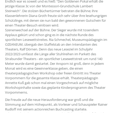
Endlich war es soweit und es hieß: "Den Goldenen Pokal erhält die
jetzige Klasse 3c von der Montessori-Grundschule Lambert
Steinwich". Die stolzen Büchertürmer betraten die Bühne; ihre
Klassenlehrerin Diana Groth freute sich sehr über ihre lesehungrigen
Schützlinge, mit denen sie nun bald den gewonnenen Gutschein für
einen Theater-Besuch einlösen wird.
Szenenwechsel auf der Bühne. Der Sieger wurde mit tosendem
Applaus gekürt und schon ging es in die nächste Runde des
sportlichen Lesewettstreites. Ria Schmechel, Museumspädagogin im
OZEANEUM, übergab den Staffelstab an den Intendanten des
Theaters, Ralf Dörnen. Denn das neue Leseziel im Schuljahr
2022/2023 umfasst die Länge aller Stuhlreihen im Parkett des
Stralsunder Theaters - ein sportlicher Lesewettstreit um rund 140
Meter wurde damit gestartet. Der Ansporn ist groß, denn in jedem
Monat wird es eine Gewinnerklasse geben, die einen
theaterpädagogischen Workshop oder freien Eintritt ins Theater
Vorpommern für die gesamte Klasse erhält. Theaterpädagogin
Annette Kuß gab schon mal einen Vorgeschmack auf mögliche
Workshopinhalte sowie das geplante Kinderprogramm des Theater
Vorpommerns.
Die Freude auf die neue Herausforderung war groß und die
Stimmung auf dem Höhepunkt, als Vorleser und Schauspieler Rainer
Rudloff mit seinem actionreichen Buchcasting startete.