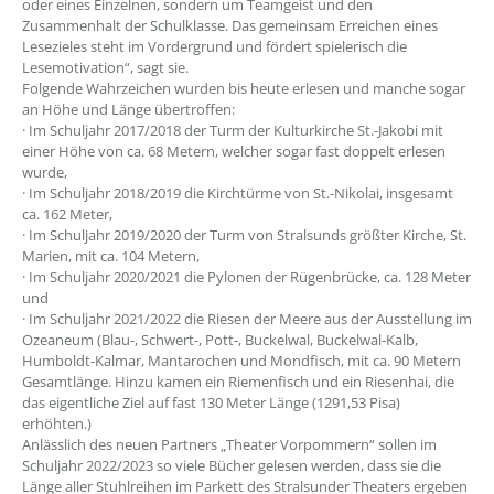
oder eines Einzelnen, sondern um Teamgeist und den
Zusammenhalt der Schulklasse. Das gemeinsam Erreichen eines
Lesezieles steht im Vordergrund und fördert spielerisch die
Lesemotivation“, sagt sie.
Folgende Wahrzeichen wurden bis heute erlesen und manche sogar
an Höhe und Länge übertroffen:
· Im Schuljahr 2017/2018 der Turm der Kulturkirche St.-Jakobi mit
einer Höhe von ca. 68 Metern, welcher sogar fast doppelt erlesen
wurde,
· Im Schuljahr 2018/2019 die Kirchtürme von St.-Nikolai, insgesamt
ca. 162 Meter,
· Im Schuljahr 2019/2020 der Turm von Stralsunds größter Kirche, St.
Marien, mit ca. 104 Metern,
· Im Schuljahr 2020/2021 die Pylonen der Rügenbrücke, ca. 128 Meter
und
· Im Schuljahr 2021/2022 die Riesen der Meere aus der Ausstellung im
Ozeaneum (Blau-, Schwert-, Pott-, Buckelwal, Buckelwal-Kalb,
Humboldt-Kalmar, Mantarochen und Mondfisch, mit ca. 90 Metern
Gesamtlänge. Hinzu kamen ein Riemenfisch und ein Riesenhai, die
das eigentliche Ziel auf fast 130 Meter Länge (1291,53 Pisa)
erhöhten.)
Anlässlich des neuen Partners „Theater Vorpommern“ sollen im
Schuljahr 2022/2023 so viele Bücher gelesen werden, dass sie die
Länge aller Stuhlreihen im Parkett des Stralsunder Theaters ergeben