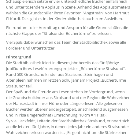
Schauspielerisch setzte er vier unterschiedliche Bücher einfallsreich
und unter tosendem Applaus in Szene. Anhand des Applausometers
wählten die Grundschüler ihren Favoriten "Angstmän" von Hartmut
El Kurdi. Dies gibt es in der Kinderbibliothek auch zum Ausleihen.
Ein rundum toller Vormittag und Ansporn für alle Grundschüler, die
nächste Etappe der "Stralsunder Büchertürme" zu erlesen.
Viel Spaß dabei wünschen das Team der Stadtbibliothek sowie alle
Förderer und Unterstützer!
Hintergrund
Die Stadtbibliothek feiert in diesem Jahr bereits das fünfjährige
Jubiläum ihres Leseförderungsprojektes „Büchertürme Stralsund“.
Rund 500 Grundschulkinder aus Stralsund, Steinhagen und
Altenpleen nahmen im letzten Schuljahr am Projekt „Büchertürme
Stralsund“ teil.
Der Spaß und die Freude am Lesen stehen im Vordergrund, wenn
die Grundschulkinder aus Stralsund und der Region die Wahrzeichen
der Hansestadt in ihrer Höhe oder Länge erlesen. Alle gelesenen
Bücher werden übereinandergestapelt, anschließend ausgemessen
und in Pisa umgerechnet (Umrechnung: 10 cm = 1 Pisa).
Sylvia Lieckfeldt, Leiterin der Stadtbibliothek Stralsund, erinnert sich
an die letzten fünf Jahre, in denen jedes Jahr ein anderes Stralsunder
Wahrzeichen erlesen worden ist. „Es geht nicht um die Stärke einer