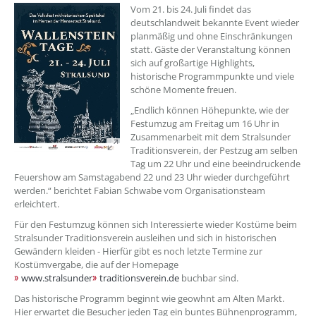
??? absaetzeOben[1]/titel ???
Vom 21. bis 24. Juli findet das
deutschlandweit bekannte Event wieder
planmäßig und ohne Einschränkungen
statt. Gäste der Veranstaltung können
sich auf großartige Highlights,
historische Programmpunkte und viele
schöne Momente freuen.
„Endlich können Höhepunkte, wie der
Festumzug am Freitag um 16 Uhr in
Zusammenarbeit mit dem Stralsunder
Traditionsverein, der Pestzug am selben
Tag um 22 Uhr und eine beeindruckende
Feuershow am Samstagabend 22 und 23 Uhr wieder durchgeführt
werden.“ berichtet Fabian Schwabe vom Organisationsteam
erleichtert.
Für den Festumzug können sich Interessierte wieder Kostüme beim
Stralsunder Traditionsverein ausleihen und sich in historischen
Gewändern kleiden - Hierfür gibt es noch letzte Termine zur
Kostümvergabe, die auf der Homepage
www.stralsunder
traditionsverein.de
buchbar sind.
Das historische Programm beginnt wie geowhnt am Alten Markt.
Hier erwartet die Besucher jeden Tag ein buntes Bühnenprogramm,