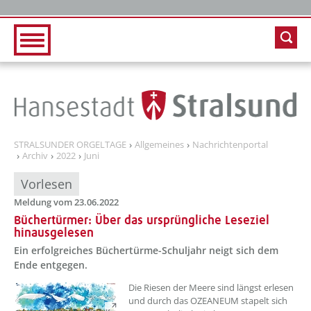
Zur Hauptnavigation
Zum Inhalt
STRALSUNDER ORGELTAGE
Allgemeines
Nachrichtenportal
Archiv
2022
Juni
Vorlesen
Meldung vom 23.06.2022
Büchertürmer: Über das ursprüngliche Leseziel
hinausgelesen
Ein erfolgreiches Büchertürme-Schuljahr neigt sich dem
Ende entgegen.
??? absaetzeOben[1]/titel ???
Die Riesen der Meere sind längst erlesen
und durch das OZEANEUM stapelt sich