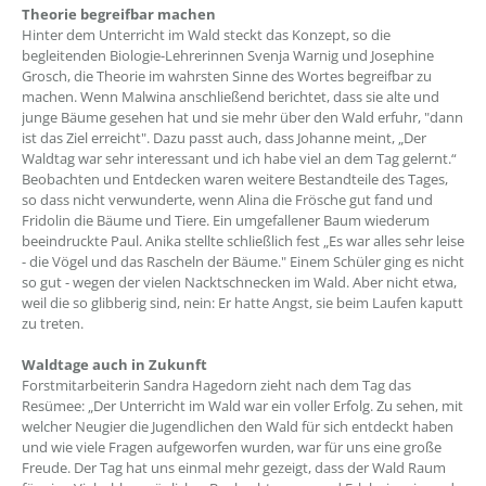
Theorie begreifbar machen
Hinter dem Unterricht im Wald steckt das Konzept, so die
begleitenden Biologie-Lehrerinnen Svenja Warnig und Josephine
Grosch, die Theorie im wahrsten Sinne des Wortes begreifbar zu
machen. Wenn Malwina anschließend berichtet, dass sie alte und
junge Bäume gesehen hat und sie mehr über den Wald erfuhr, "dann
ist das Ziel erreicht". Dazu passt auch, dass Johanne meint, „Der
Waldtag war sehr interessant und ich habe viel an dem Tag gelernt.“
Beobachten und Entdecken waren weitere Bestandteile des Tages,
so dass nicht verwunderte, wenn Alina die Frösche gut fand und
Fridolin die Bäume und Tiere. Ein umgefallener Baum wiederum
beeindruckte Paul. Anika stellte schließlich fest „Es war alles sehr leise
- die Vögel und das Rascheln der Bäume." Einem Schüler ging es nicht
so gut - wegen der vielen Nacktschnecken im Wald. Aber nicht etwa,
weil die so glibberig sind, nein: Er hatte Angst, sie beim Laufen kaputt
zu treten.
Waldtage auch in Zukunft
Forstmitarbeiterin Sandra Hagedorn zieht nach dem Tag das
Resümee: „Der Unterricht im Wald war ein voller Erfolg. Zu sehen, mit
welcher Neugier die Jugendlichen den Wald für sich entdeckt haben
und wie viele Fragen aufgeworfen wurden, war für uns eine große
Freude. Der Tag hat uns einmal mehr gezeigt, dass der Wald Raum