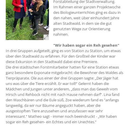
Forstabteilung der Stadtverwaltung.
Im Rahmen einer ganzen Projektwoche
des Biologieunterrichtes ging es dazu in
den nahen, weit über einhundert Jahre
alten Stadtwald, in dem sie die gut
genutzten Wege zur Orientierung
nahmen.
"Wir haben sogar ein Reh gesehen"
In drei Gruppen aufgeteilt, ging es von Station zu Station, um etwas
über den Stadtwald zu erfahren. Für den Großteil der Kinder war
diese Exkursion in den Stadtwald dabei eine Premiere.
Die drei städtischen Forstmitarbeiter hatten für eine Station etwas
ganz besondere Exponate mitgebracht: die Bewohner des Waldes als
Tierpräparate. Ole aus einer der drei Gruppen sagte: „Der Jäger hat
uns was über die Tiere erzählt. Er war toll!“ Gelernt haben die
Mädchen und Jungen unter anderem, „dass man das Geweih vom
Hirsch und Rehbock nicht mit nach Hause nehmen darf“. Lina fand
den Waschbären und die Eule süß, Zoe wiederum fand es "anfangs
langweilig, da wir nur Bäume angeguckt haben, aber die
ausgestopften Tiere anzusehen und anzufassen war sehr
interessant.“ Matheo sagt - immer noch beeindruckt - „Wir haben
sogar ein Reh gesehen- ein Echtes und ein Unechtes.“