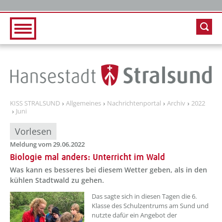
Zur Hauptnavigation
Zum Inhalt
KISS STRALSUND
Allgemeines
Nachrichtenportal
Archiv
2022
Juni
Vorlesen
Meldung vom 29.06.2022
Biologie mal anders: Unterricht im Wald
Was kann es besseres bei diesem Wetter geben, als in den
kühlen Stadtwald zu gehen.
??? absaetzeOben[1]/titel ???
Das sagte sich in diesen Tagen die 6.
Klasse des Schulzentrums am Sund und
nutzte dafür ein Angebot der