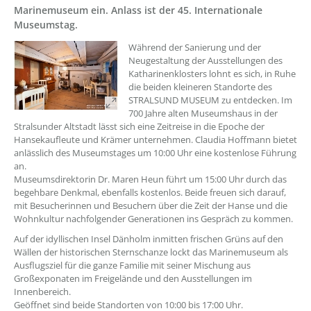
Marinemuseum ein. Anlass ist der 45. Internationale
Museumstag.
??? absaetzeOben[1]/titel ???
Während der Sanierung und der
Neugestaltung der Ausstellungen des
Katharinenklosters lohnt es sich, in Ruhe
die beiden kleineren Standorte des
STRALSUND MUSEUM zu entdecken. Im
700 Jahre alten Museumshaus in der
Stralsunder Altstadt lässt sich eine Zeitreise in die Epoche der
Hansekaufleute und Krämer unternehmen. Claudia Hoffmann bietet
anlässlich des Museumstages um 10:00 Uhr eine kostenlose Führung
an.
Museumsdirektorin Dr. Maren Heun führt um 15:00 Uhr durch das
begehbare Denkmal, ebenfalls kostenlos. Beide freuen sich darauf,
mit Besucherinnen und Besuchern über die Zeit der Hanse und die
Wohnkultur nachfolgender Generationen ins Gespräch zu kommen.
Auf der idyllischen Insel Dänholm inmitten frischen Grüns auf den
Wällen der historischen Sternschanze lockt das Marinemuseum als
Ausflugsziel für die ganze Familie mit seiner Mischung aus
Großexponaten im Freigelände und den Ausstellungen im
Innenbereich.
Geöffnet sind beide Standorten von 10:00 bis 17:00 Uhr.