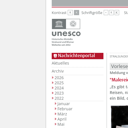
Zur Hauptnavigation
Zum Inhalt
Kontrast
Schriftgröße
St
K
K
K
K
K
Nachrichtenportal
STRALSUNDE
Aktuelles
Vorles
Archiv
Meldung v
2026
"Malerei
2025
„Es gibt 
2024
Reisen, 
2023
2022
ein Bild,
Januar
Februar
März
April
Mai