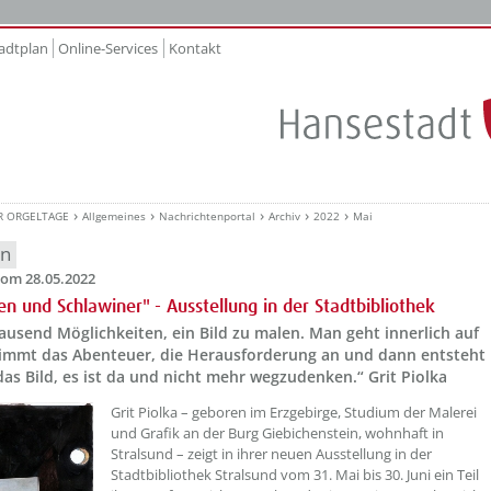
adtplan
Online-Services
Kontakt
R ORGELTAGE
Allgemeines
Nachrichtenportal
Archiv
2022
Mai
en
om 28.05.2022
en und Schlawiner" - Ausstellung in der Stadtbibliothek
tausend Möglichkeiten, ein Bild zu malen. Man geht innerlich auf
nimmt das Abenteuer, die Herausforderung an und dann entsteht
 das Bild, es ist da und nicht mehr wegzudenken.“ Grit Piolka
??? absaetzeOben[1]/titel ???
Grit Piolka – geboren im Erzgebirge, Studium der Malerei
und Grafik an der Burg Giebichenstein, wohnhaft in
Stralsund – zeigt in ihrer neuen Ausstellung in der
Stadtbibliothek Stralsund vom 31. Mai bis 30. Juni ein Teil