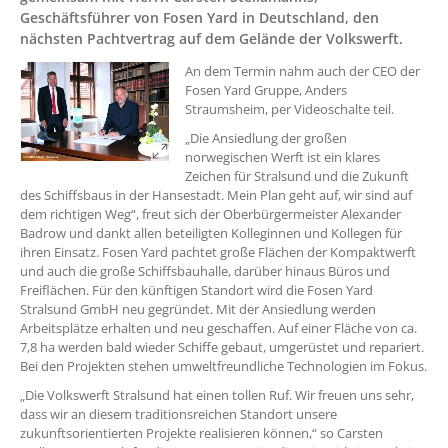
Geschäftsführer von Fosen Yard in Deutschland, den
nächsten Pachtvertrag auf dem Gelände der Volkswerft.
??? absaetzeOben[1]/titel ???
An dem Termin nahm auch der CEO der
Fosen Yard Gruppe, Anders
Straumsheim, per Videoschalte teil.
„Die Ansiedlung der großen
norwegischen Werft ist ein klares
Zeichen für Stralsund und die Zukunft
des Schiffsbaus in der Hansestadt. Mein Plan geht auf, wir sind auf
dem richtigen Weg“, freut sich der Oberbürgermeister Alexander
Badrow und dankt allen beteiligten Kolleginnen und Kollegen für
ihren Einsatz. Fosen Yard pachtet große Flächen der Kompaktwerft
und auch die große Schiffsbauhalle, darüber hinaus Büros und
Freiflächen. Für den künftigen Standort wird die Fosen Yard
Stralsund GmbH neu gegründet. Mit der Ansiedlung werden
Arbeitsplätze erhalten und neu geschaffen. Auf einer Fläche von ca.
7,8 ha werden bald wieder Schiffe gebaut, umgerüstet und repariert.
Bei den Projekten stehen umweltfreundliche Technologien im Fokus.
„Die Volkswerft Stralsund hat einen tollen Ruf. Wir freuen uns sehr,
dass wir an diesem traditionsreichen Standort unsere
zukunftsorientierten Projekte realisieren können,“ so Carsten