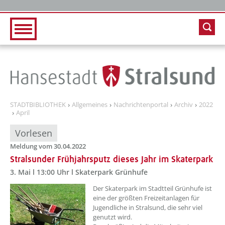
Zur Hauptnavigation
Zum Inhalt
STADTBIBLIOTHEK
Allgemeines
Nachrichtenportal
Archiv
2022
April
Vorlesen
Meldung vom 30.04.2022
Stralsunder Frühjahrsputz dieses Jahr im Skaterpark
3. Mai l 13:00 Uhr l Skaterpark Grünhufe
??? absaetzeOben[1]/titel ???
Der Skaterpark im Stadtteil Grünhufe ist
eine der größten Freizeitanlagen für
Jugendliche in Stralsund, die sehr viel
genutzt wird.