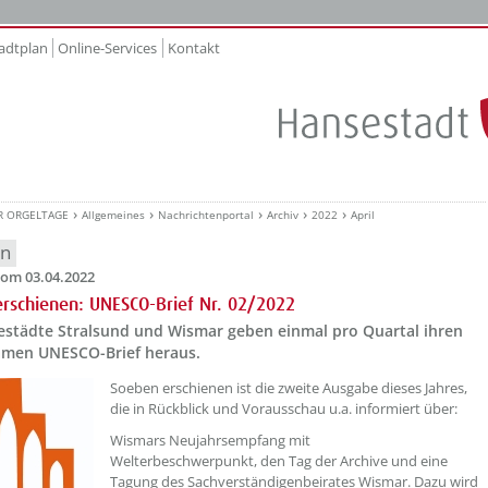
adtplan
Online-Services
Kontakt
R ORGELTAGE
Allgemeines
Nachrichtenportal
Archiv
2022
April
en
om 03.04.2022
rschienen: UNESCO-Brief Nr. 02/2022
estädte Stralsund und Wismar geben einmal pro Quartal ihren
men UNESCO-Brief heraus.
??? absaetzeOben[1]/titel ???
Soeben erschienen ist die zweite Ausgabe dieses Jahres,
die in Rückblick und Vorausschau u.a. informiert über:
Wismars Neujahrsempfang mit
Welterbeschwerpunkt, den Tag der Archive und eine
Tagung des Sachverständigenbeirates Wismar. Dazu wird