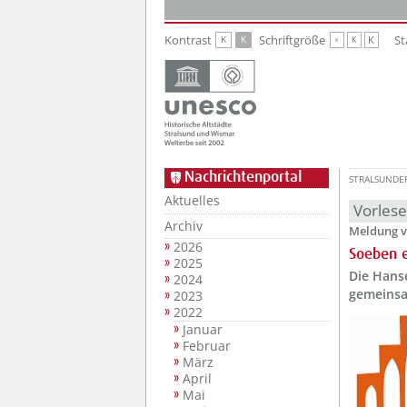
Zur Hauptnavigation
Zum Inhalt
Kontrast
Schriftgröße
St
K
K
K
K
K
Nachrichtenportal
STRALSUNDE
Aktuelles
Vorles
Archiv
Meldung v
2026
Soeben e
2025
Die Hans
2024
gemeinsa
2023
2022
Januar
Februar
März
April
Mai