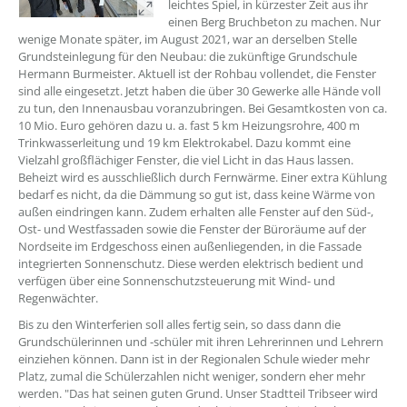
leichtes Spiel, in kürzester Zeit aus ihr
einen Berg Bruchbeton zu machen. Nur
wenige Monate später, im August 2021, war an derselben Stelle
Grundsteinlegung für den Neubau: die zukünftige Grundschule
Hermann Burmeister. Aktuell ist der Rohbau vollendet, die Fenster
sind alle eingesetzt. Jetzt haben die über 30 Gewerke alle Hände voll
zu tun, den Innenausbau voranzubringen. Bei Gesamtkosten von ca.
10 Mio. Euro gehören dazu u. a. fast 5 km Heizungsrohre, 400 m
Trinkwasserleitung und 19 km Elektrokabel. Dazu kommt eine
Vielzahl großflächiger Fenster, die viel Licht in das Haus lassen.
Beheizt wird es ausschließlich durch Fernwärme. Einer extra Kühlung
bedarf es nicht, da die Dämmung so gut ist, dass keine Wärme von
außen eindringen kann. Zudem erhalten alle Fenster auf den Süd-,
Ost- und Westfassaden sowie die Fenster der Büroräume auf der
Nordseite im Erdgeschoss einen außenliegenden, in die Fassade
integrierten Sonnenschutz. Diese werden elektrisch bedient und
verfügen über eine Sonnenschutzsteuerung mit Wind- und
Regenwächter.
Bis zu den Winterferien soll alles fertig sein, so dass dann die
Grundschülerinnen und -schüler mit ihren Lehrerinnen und Lehrern
einziehen können. Dann ist in der Regionalen Schule wieder mehr
Platz, zumal die Schülerzahlen nicht weniger, sondern eher mehr
werden. "Das hat seinen guten Grund. Unser Stadtteil Tribseer wird