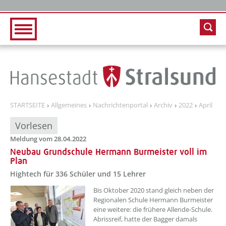
Zur Hauptnavigation
Zum Inhalt
STARTSEITE
Allgemeines
Nachrichtenportal
Archiv
2022
April
Vorlesen
Meldung vom 28.04.2022
Neubau Grundschule Hermann Burmeister voll im
Plan
Hightech für 336 Schüler und 15 Lehrer
??? absaetzeOben[1]/titel ???
Bis Oktober 2020 stand gleich neben der
Regionalen Schule Hermann Burmeister
eine weitere: die frühere Allende-Schule.
Abrissreif, hatte der Bagger damals