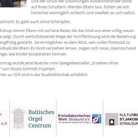
und der Druck der Erwartungen Außenstehender lastet
auf ihren Schultern. Werden Eltern laut, fühlen sie sich
hinterher womöglich schlecht und zweifeln an sich selbst.
achricht: Es geht auch ohne Schimpfen.
kshop nimmt Eltern mit auf eine Reise, die das Kind aus einer völlig neuen
e zeigt. Durch wertschätzende Wege der Konfliktlösung wird die Beziehung
ngfristig gestärkt. Sie ermöglichen es dem Kind, sein volles Potenzial zu
 Sobald die Eltern ihr Kind verstehen lernen, zeigen sich neue, überraschend
ege, wie Kinder kooperieren können.
ortrag wurde Jette Buettler vom Spiegelbestseller „Erziehen ohne
 von Nicola Schmidt inspiriert.
rten zu 10 € sind in der Stadtbibliothek erhältlich.