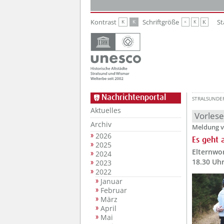
Zur Hauptnavigation
Zum Inhalt
Kontrast
Schriftgröße
St
K
K
K
K
K
Nachrichtenportal
STRALSUNDE
Aktuelles
Vorles
Archiv
Meldung v
2026
Es geht 
2025
Elternwor
2024
18.30 Uh
2023
2022
Januar
Februar
März
April
Mai