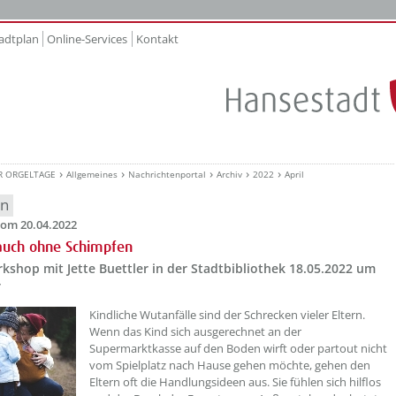
adtplan
Online-Services
Kontakt
R ORGELTAGE
Allgemeines
Nachrichtenportal
Archiv
2022
April
en
om 20.04.2022
auch ohne Schimpfen
kshop mit Jette Buettler in der Stadtbibliothek 18.05.2022 um
r
??? absaetzeOben[1]/titel ???
Kindliche Wutanfälle sind der Schrecken vieler Eltern.
Wenn das Kind sich ausgerechnet an der
Supermarktkasse auf den Boden wirft oder partout nicht
vom Spielplatz nach Hause gehen möchte, gehen den
Eltern oft die Handlungsideen aus. Sie fühlen sich hilflos