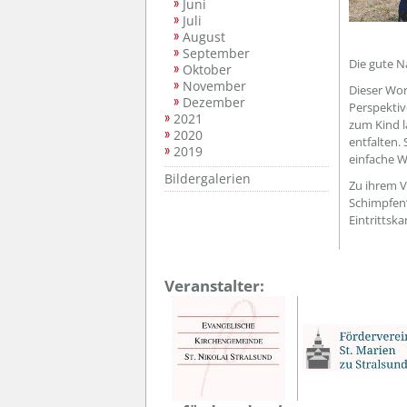
Juni
Juli
August
September
Die gute N
Oktober
November
Dieser Wor
Dezember
Perspektiv
2021
zum Kind la
2020
entfalten.
2019
einfache W
Bildergalerien
Zu ihrem V
Schimpfen“
Eintrittska
Veranstalter: