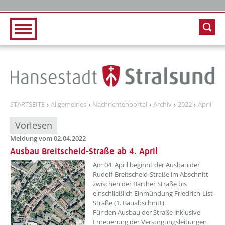
Zur Hauptnavigation
Zum Inhalt
STARTSEITE
Allgemeines
Nachrichtenportal
Archiv
2022
April
Vorlesen
Meldung vom 02.04.2022
Ausbau Breitscheid-Straße ab 4. April
??? absaetzeOben[1]/titel ???
Am 04. April beginnt der Ausbau der
Rudolf-Breitscheid-Straße im Abschnitt
zwischen der Barther Straße bis
einschließlich Einmündung Friedrich-List-
Straße (1. Bauabschnitt).
Für den Ausbau der Straße inklusive
Erneuerung der Versorgungsleitungen