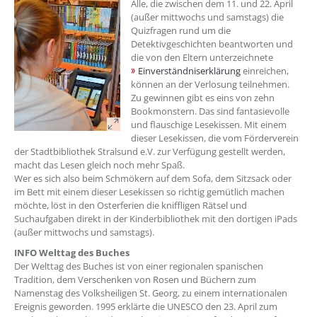
??? absaetzeOben[1]/titel ???
Alle, die zwischen dem 11. und 22. April
(außer mittwochs und samstags) die
Quizfragen rund um die
Detektivgeschichten beantworten und
die von den Eltern unterzeichnete
Einverständniserklärung
einreichen,
können an der Verlosung teilnehmen.
Zu gewinnen gibt es eins von zehn
Bookmonstern. Das sind fantasievolle
und flauschige Lesekissen. Mit einem
dieser Lesekissen, die vom Förderverein
der Stadtbibliothek Stralsund e.V. zur Verfügung gestellt werden,
macht das Lesen gleich noch mehr Spaß.
Wer es sich also beim Schmökern auf dem Sofa, dem Sitzsack oder
im Bett mit einem dieser Lesekissen so richtig gemütlich machen
möchte, löst in den Osterferien die kniffligen Rätsel und
Suchaufgaben direkt in der Kinderbibliothek mit den dortigen iPads
(außer mittwochs und samstags).
INFO Welttag des Buches
Der Welttag des Buches ist von einer regionalen spanischen
Tradition, dem Verschenken von Rosen und Büchern zum
Namenstag des Volksheiligen St. Georg, zu einem internationalen
Ereignis geworden. 1995 erklärte die UNESCO den 23. April zum