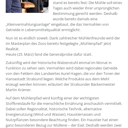
stand es bereits fest: Die Mühle soll eines
Tages auch wieder ihrer ursprünglichen
Bestimmung gerecht werden. Deshalb
wurde bereits damals eine
„Kleinvermahlungsanlage“ eingebaut, die das Vermahlen von
Getreide in Lebensmittelqualität ermöglicht.
Nun ist es endlich soweit. Dank zahlreicher Mühlenfreunde wird der
im Masterplan des Zoos bereits festgelegte „Mühlenpfad“ jetzt
Realität.
Heute (25. März) fand die Generalprobe dafür statt.
Zukünftig wird der historische Walzenstuhl einmal im Monat in
Funktion zu sehen sein. Vermahlen wird dabei regionales Getreide
von den Feldern des Landwirtes Aurel Hagen, die vor den Toren der
Hansestadt Stralsund liegen. Welche Produkte aus dem Mehl
erzeugt werden können, erläutert der Stralsunder Bäckermeister
Martin Krämer.
Auf dem Mühlenpfad wird künftig einer der wichtigsten
Stoffkreisläufe für die menschliche Ernährung anschaulich vermittelt.
Dabei sollen Regionalität, historische Technik, alternative
Energienutzung (Wind und Wasser), Haustierrassen und
Nutzpflanzen besondere Beachtung finden. Ein Haustier hat einen
ganz besonderen Bezug zur Müllerei – der Esel. Deshalb werden zwei