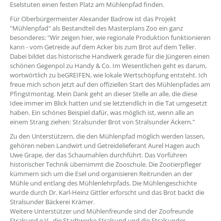
Eselstuten einen festen Platz am Mühlenpfad finden.
Für Oberbürgermeister Alexander Badrow ist das Projekt
"Mühlenpfad" als Bestandteil des Masterplans Zoo ein ganz
besonderes: "Wir zeigen hier, wie regionale Produktion funktionieren
kann - vom Getreide auf dem Acker bis zum Brot auf dem Teller.
Dabei bildet das historische Handwerk gerade für die Jüngeren einen
schönen Gegenpol zu Handy & Co. Im Wesentlichen geht es darum,
wortwörtlich zu beGREIFEN, wie lokale Wertschöpfung entsteht. Ich
freue mich schon jetzt auf den offiziellen Start des Mühlenpfades am
Pfingstmontag. Mein Dank geht an dieser Stelle an alle, die diese
Idee immer im Blick hatten und sie letztendlich in die Tat umgesetzt
haben. Ein schönes Beispiel dafür, was möglich ist, wenn alle an
einem Strang ziehen: Stralsunder Brot von Stralsunder Äckern."
Zu den Unterstützern, die den Mühlenpfad möglich werden lassen,
gehören neben Landwirt und Getreidelieferant Aurel Hagen auch
Uwe Grape, der das Schaumahlen durchführt. Das Vorführen
historischer Technik übernimmt die Zooschule. Die Zootierpfleger
kümmern sich um die Esel und organisieren Reitrunden an der
Mühle und entlang des Mühlenlehrpfads. Die Mühlengeschichte
wurde durch Dr. Karl-Heinz Gittler erforscht und das Brot backt die
Stralsunder Bäckerei Krämer.
Weitere Unterstützer und Mühlenfreunde sind der Zoofreunde
Stralsund e.V., die Stadtwerke Stralsund und die Stralsunder