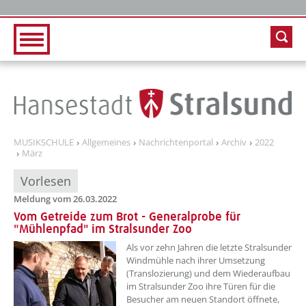
Zur Hauptnavigation
Zum Inhalt
MUSIKSCHULE
Allgemeines
Nachrichtenportal
Archiv
2022
März
Vorlesen
Meldung vom 26.03.2022
Vom Getreide zum Brot - Generalprobe für
"Mühlenpfad" im Stralsunder Zoo
??? absaetzeOben[1]/titel ???
Als vor zehn Jahren die letzte Stralsunder
Windmühle nach ihrer Umsetzung
(Translozierung) und dem Wiederaufbau
im Stralsunder Zoo ihre Türen für die
Besucher am neuen Standort öffnete,