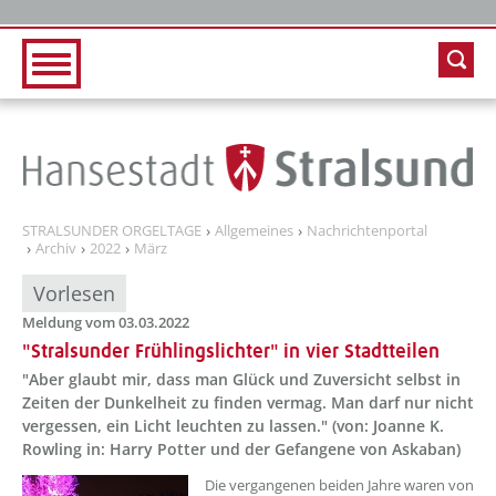
Zur Hauptnavigation
Zum Inhalt
STRALSUNDER ORGELTAGE
Allgemeines
Nachrichtenportal
Archiv
2022
März
Vorlesen
Meldung vom 03.03.2022
"Stralsunder Frühlingslichter" in vier Stadtteilen
"Aber glaubt mir, dass man Glück und Zuversicht selbst in
Zeiten der Dunkelheit zu finden vermag. Man darf nur nicht
vergessen, ein Licht leuchten zu lassen." (von: Joanne K.
Rowling in: Harry Potter und der Gefangene von Askaban)
??? absaetzeOben[1]/titel ???
Die vergangenen beiden Jahre waren von