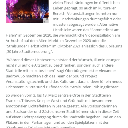
vielen Einschränkungen im öffentlichen
Leben geprägt, so auch im kulturellen
Bereich. Veranstaltungen konnten nur
mit Einschränkungen durchgeführt oder
mussten abgesagt werden. Alternative
Lichtblicke waren das "Sommerlicht am
Hafen" im September 2020, die weihnachtliche Videoinstallation am
Arthushof auf dem Alten Markt im Dezember 2020 oder die
"Stralsunder Herbstlichter" im Oktober 2021 anlässlich des Jubiläums
„30 Jahre Stadterneuerung“.
"Während dieser Lichtevents entstand der Wunsch, Illuminierungen
nicht nur auf die Altstadt zu beschränken, sondern auch andere
Stadtteile mit einzubeziehen", sagt Oberbürgermeister Alexander
Badrow. So machten sich das Team der Sound Projekt
Veranstaltungstechnik und das Kulturamt daran, Ideen für ein neues
Lichtevent in Stralsund zu finden: die "Stralsunder Frühlingslichter".
So werden vom 3. bis 13. März zentrale Orte in den Stadtteilen
Franken, Tribseer, Knieper West und Grünhufe mit besonderen
emotionalen Lichteffekten in Szene gesetzt. Alle Stralsunderinnen
und Stralsunder und Gäste unserer Stadt können sich in dieser Zeit
auf einen Lichtspaziergang durch die Stadtteile begeben und an den
Plätzen, in den Parkanlagen und auf den Spielplätzen mit den
"Stralsunder Frühlingslichtern" verweilen.