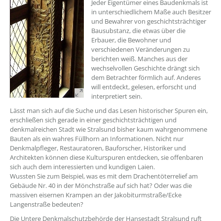
??? absaetzeOben[1]/titel ???
Jeder Eigentümer eines Baudenkmals ist
in unterschiedlichem Maße auch Besitzer
und Bewahrer von geschichtsträchtiger
Bausubstanz, die etwas über die
Erbauer, die Bewohner und
verschiedenen Veränderungen zu
berichten weiß. Manches aus der
wechselvollen Geschichte drängt sich
dem Betrachter förmlich auf. Anderes
will entdeckt, gelesen, erforscht und
interpretiert sein.
Lässt man sich auf die Suche und das Lesen historischer Spuren ein,
erschließen sich gerade in einer geschichtsträchtigen und
denkmalreichen Stadt wie Stralsund bisher kaum wahrgenommene
Bauten als ein wahres Füllhorn an Informationen. Nicht nur
Denkmalpfleger, Restauratoren, Bauforscher, Historiker und
Architekten können diese Kulturspuren entdecken, sie offenbaren
sich auch dem interessierten und kundigen Laien.
Wussten Sie zum Beispiel, was es mit dem Drachentöterrelief am
Gebäude Nr. 40 in der Mönchstraße auf sich hat? Oder was die
massiven eisernen Krampen an der Jakobiturmstraße/Ecke
Langenstraße bedeuten?
Die Untere Denkmalschutzbehörde der Hansestadt Stralsund ruft